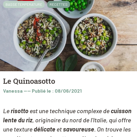
BASSE TEMPÉRATURE
RECETTES
Le Quinoasotto
Vanessa
----
Publié le : 08/06/2021
Le
risotto
est une technique complexe de
cuisson
lente du riz
, originaire du nord de l'Italie, qui offre
une texture
délicate
et
savoureuse
. On trouve les