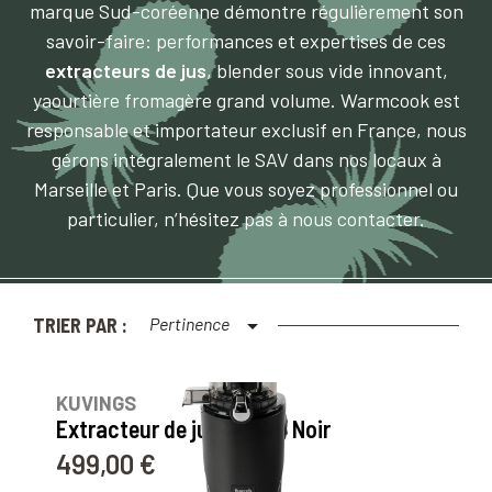
marque Sud-coréenne démontre régulièrement son
savoir-faire: performances et expertises de ces
extracteurs de jus
, blender sous vide innovant,
yaourtière fromagère grand volume. Warmcook est
responsable et importateur exclusif en France, nous
gérons intégralement le SAV dans nos locaux à
Marseille et Paris. Que vous soyez professionnel ou
particulier, n’hésitez pas à nous contacter.
TRIER PAR :
Pertinence

10
avis
KUVINGS
Extracteur de jus AUTO8 Noir
499,00 €
Prix