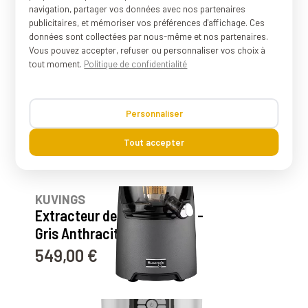
soupe et smoothie - Rouge
navigation, partager vos données avec nos partenaires
publicitaires, et mémoriser vos préférences d'affichage. Ces
499,00 €
Prix
données sont collectées par nous-même et nos partenaires.
Vous pouvez accepter, refuser ou personnaliser vos choix à
115
avis
tout moment.
Politique de confidentialité
KUVINGS
Blender sous vide SV500 pour
Personnaliser
soupe et smoothie - Gris Silver
499,00 €
Prix
Tout accepter
204
avis
KUVINGS
Extracteur de jus EVO820S -
Gris Anthracite
549,00 €
Prix
39
avis