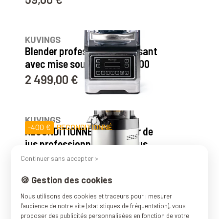
1
avis
KUVINGS
Blender professionnel puissant
avec mise sous vide - CB1000
2 499,00 €
Prix
1
avis
KUVINGS
-400 €
RECONDITIONNÉ
RECONDITIONNÉ Extracteur de
jus professionnel CS600 Plus
899,00 €
Continuer sans accepter >
Prix
Prix de base
1 299,00 €
🍪 Gestion des cookies
115
avis
Nous utilisons des cookies et traceurs pour : mesurer
KUVINGS
l'audience de notre site (statistiques de fréquentation), vous
Blender sous vide SV500 pour
proposer des publicités personnalisées en fonction de votre