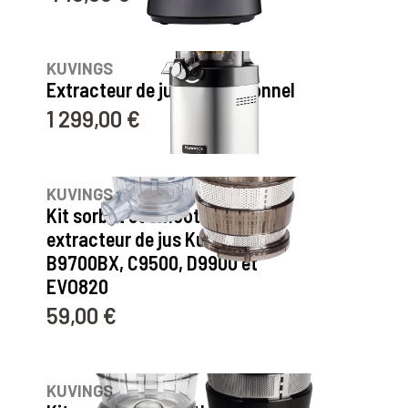
5
avis
KUVINGS
Extracteur de jus professionnel
1 299,00 €
Prix
124
avis
KUVINGS
Kit sorbet et smoothie pour
extracteur de jus Kuvings :
B9700BX, C9500, D9900 et
EVO820
59,00 €
Prix
15
avis
KUVINGS