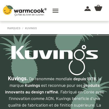

MARQUES
KUVINGS
Kuvings.
De renommée mondiale
depuis 1978
, la
marque
Kuvings
est reconnue pour ses
produits
innovants au design raffiné
. Fabriqué en Corée avec
l’innovation comme ADN, Kuvings bénéficie d’une
qualité de fabrication et de finition supérieure. La