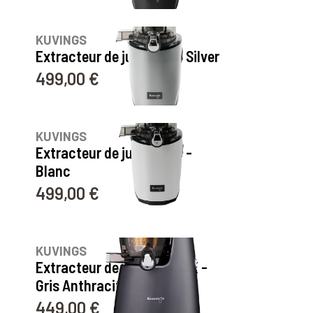
10
avis
KUVINGS
Extracteur de jus AUTO8 Silver
499,00 €
Prix
10
avis
KUVINGS
Extracteur de jus AUTO8 -
Blanc
499,00 €
Prix
47
avis
KUVINGS
Extracteur de jus D9900BX -
Gris Anthracite
449,00 €
Prix