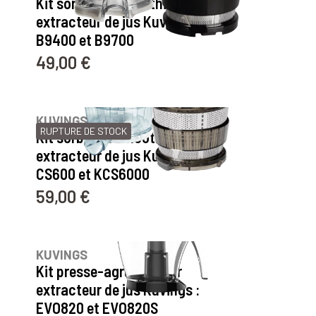
Kit sorbet et smoothie pour
extracteur de jus Kuvings :
B9400 et B9700
49,00 €
Prix
5
avis
KUVINGS
RUPTURE DE STOCK
Kit sorbet et smoothie pour
extracteur de jus Kuvings
CS600 et KCS6000
59,00 €
Prix
23
avis
KUVINGS
Kit presse-agrume pour
extracteur de jus Kuvings :
EVO820 et EVO820S