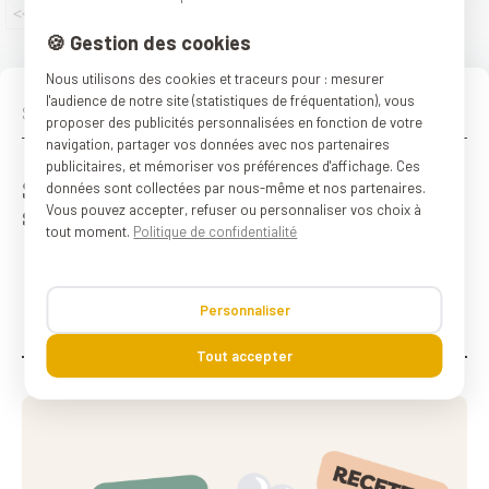
2
3
4
5
...
>>
<<
1
🍪 Gestion des cookies
Nous utilisons des cookies et traceurs pour : mesurer
l'audience de notre site (statistiques de fréquentation), vous
proposer des publicités personnalisées en fonction de votre
navigation, partager vos données avec nos partenaires
publicitaires, et mémoriser vos préférences d'affichage. Ces
Suivez-nous sur les réseaux
données sont collectées par nous-même et nos partenaires.
sociaux :)
Vous pouvez accepter, refuser ou personnaliser vos choix à
tout moment.
Politique de confidentialité
Personnaliser
Tout accepter