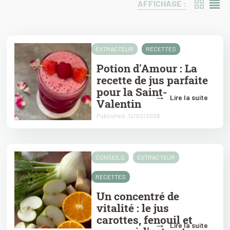
AFFICHAGE :
EXTRACTEUR
RECETTES
Potion d'Amour : La
recette de jus parfaite
pour la Saint-
→
Lire la suite
Valentin
Published :12/02/2026
CONSEILS
EXTRACTEUR
RECETTES
Un concentré de
vitalité : le jus
carottes, fenouil et
→
Lire la suite