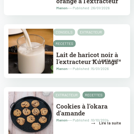
orange à l'extracteur
Manon
---- Published :26/01/2026
CONSEILS
EXTRACTEUR
RECETTES
Lait de haricot noir à
→
l'extracteur Kuvings
Lire la suite
Manon
---- Published :15/01/2026
EXTRACTEUR
RECETTES
Cookies à l'okara
d'amande
Manon
---- Published :10/10/2024
→
Lire la suite