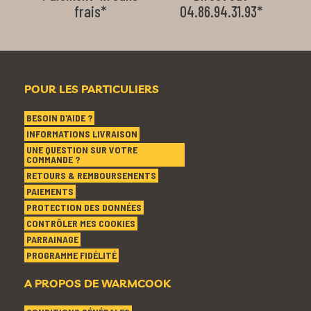
frais*
04.86.94.31.93*
POUR LES PARTICULIERS
BESOIN D'AIDE ?
INFORMATIONS LIVRAISON
UNE QUESTION SUR VOTRE
COMMANDE ?
RETOURS & REMBOURSEMENTS
PAIEMENTS
PROTECTION DES DONNÉES
CONTRÔLER MES COOKIES
PARRAINAGE
PROGRAMME FIDÉLITÉ
A PROPOS DE WARMCOOK