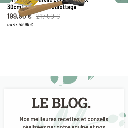
30cm) + Spray de Culottage
99
Pri
199,90 €
217,50 €
Prix
Prix de base
ou 
ou 4x 49,98 €
LE BLOG.
Nos meilleures recettes et conseils
réalisées par notre équipe et nos