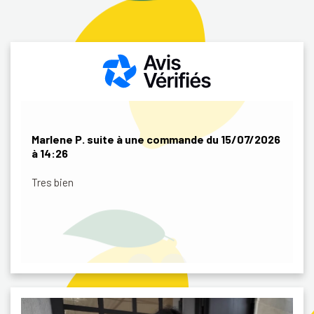
A
17
Marlene
P
. suite à une commande du 15/07/2026
à 14:26
No
ch
Tres bien
re
pr
An
‹
›