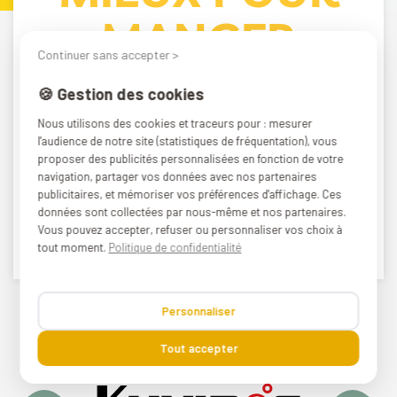
MANGER
Continuer sans accepter >
MIEUX !
🍪 Gestion des cookies
Nous utilisons des cookies et traceurs pour : mesurer
Chez Warmcook, nous sommes très
l'audience de notre site (statistiques de fréquentation), vous
proposer des publicités personnalisées en fonction de votre
attachés à la qualité des produits et
navigation, partager vos données avec nos partenaires
proposons uniquement des ustensiles
publicitaires, et mémoriser vos préférences d'affichage. Ces
haut de gamme, pratiques et composés
données sont collectées par nous-même et nos partenaires.
Vous pouvez accepter, refuser ou personnaliser vos choix à
de matériaux sains.
tout moment.
Politique de confidentialité
Personnaliser
Tout accepter
Kuvings
Lodge