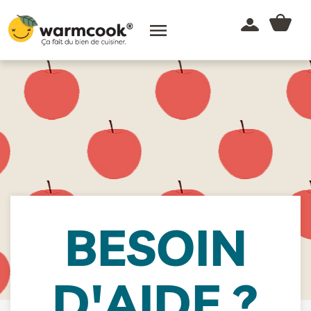

BESOIN
D'AIDE ?