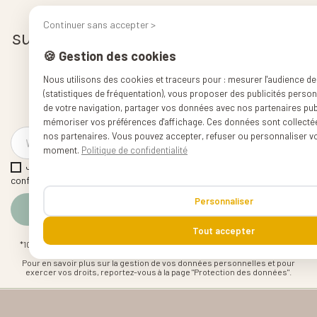
Ça fait du bien de cuisiner,
Continuer sans accepter >
surtout quand on est bien équipé.
🍪 Gestion des cookies
🎁 Recevez un code de -10% à l'inscription
Nous utilisons des cookies et traceurs pour : mesurer l'audience de
🍳 Nos conseils pour cuisiner simplement
(statistiques de fréquentation), vous proposer des publicités perso
📬 Nouveautés & offres en avant-première
de votre navigation, partager vos données avec nos partenaires publi
mémoriser vos préférences d'affichage. Ces données sont collect
nos partenaires. Vous pouvez accepter, refuser ou personnaliser vo
moment.
Politique de confidentialité
J'accepte les conditions générales et la politique de
confidentialité
Personnaliser
Tout accepter
*10% de réduction dès 49€ d'achats, valable pendant 2 jours, hors pièces
détachées et produits déclassés et reconditionnés,
Pour en savoir plus sur la gestion de vos données personnelles et pour
exercer vos droits, reportez-vous à la page "Protection des données".