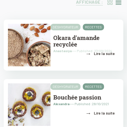
AFFICHAGE :
DÉSHYDRATEUR
RECETTES
Okara d'amande
recyclée
Anastasiya
---- Published :27/09/2024
→
Lire la suite
DÉSHYDRATEUR
RECETTES
Bouchée passion
Alexandra
---- Published :28/10/2021
→
Lire la suite