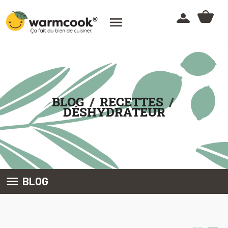

BLOG
RECETTES
DÉSHYDRATEUR

BLOG