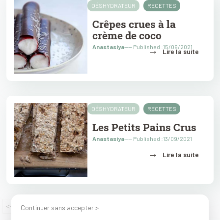
DÉSHYDRATEUR
RECETTES
Crêpes crues à la
crème de coco
Anastasiya
---- Published :15/09/2021
→
Lire la suite
DÉSHYDRATEUR
RECETTES
Les Petits Pains Crus
Anastasiya
---- Published :13/09/2021
→
Lire la suite
2
3
>>
<<
1
Continuer sans accepter >