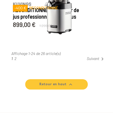
KUVINGS
-400 €
RECONDITIONNÉ
RECONDITIONNÉ Extracteur de
jus professionnel CS600 Plus
899,00 €
Prix
Prix de base
1 299,00 €
Affichage 1-24 de 26 article(s)
1
2

Suivant

Retour en haut