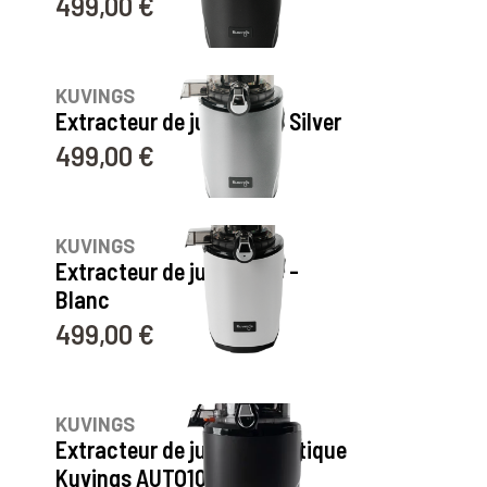
499,00 €
Prix
10
avis
KUVINGS
Extracteur de jus AUTO8 Silver
499,00 €
Prix
10
avis
KUVINGS
Extracteur de jus AUTO8 -
Blanc
499,00 €
Prix
55
avis
KUVINGS
Extracteur de jus Automatique
Kuvings AUTO10S - Noir