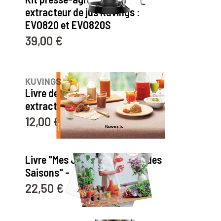
extracteur de jus Kuvings :
EVO820 et EVO820S
39,00 €
Prix
10
avis
KUVINGS
Livre de recettes pour
extracteur de jus
12,00 €
Prix
2
avis
Livre "Mes Jus Maison Au Fil des
Saisons" - ALICE VANHOYE
22,50 €
Prix
1
avis