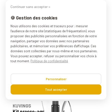
Offre Intégrale Extracteur de
Continuer sans accepter >
Jus AUTO10S - Blanc
797,90 €
Prix
🍪 Gestion des cookies
209
avis
Nous utilisons des cookies et traceurs pour : mesurer
l'audience de notre site (statistiques de fréquentation), vous
proposer des publicités personnalisées en fonction de votre
KUVINGS
PACK
navigation, partager vos données avec nos partenaires
REVO830 Offre Intégrale - Noir
publicitaires, et mémoriser vos préférences d'affichage. Ces
747,90 €
Prix
données sont collectées par nous-même et nos partenaires.
Vous pouvez accepter, refuser ou personnaliser vos choix à
209
avis
tout moment.
Politique de confidentialité
KUVINGS
PACK
REVO830 Offre Intégrale - Blanc
Personnaliser
747,90 €
Prix
Tout accepter
23
avis
KUVINGS
Kit presse-agrume pour