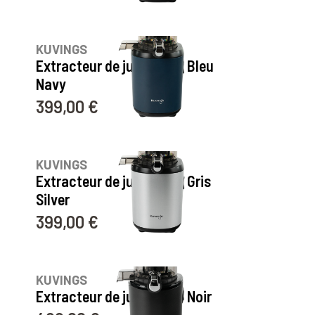
7
avis
réaliser.
Robustes, pratiques et faciles à
nettoyer, ils sont certifiés sans BPA
pour
garantir une alimentation saine à toute la
KUVINGS
famille.
Extracteur de jus AUTO6 Bleu
Navy
399,00 €
Prix
7
avis
KUVINGS
Extracteur de jus AUTO6 Gris
Silver
399,00 €
Prix
10
avis
KUVINGS
Extracteur de jus AUTO8 Noir