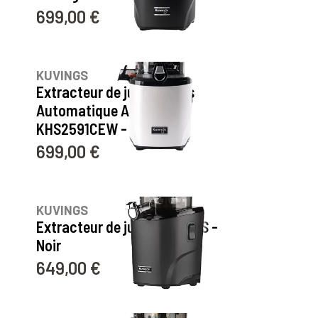
699,00 €
Prix
55
avis
KUVINGS
Extracteur de jus Kuvings
Automatique AUTO10S -
KHS2591CEW - Blanc
699,00 €
Prix
209
avis
KUVINGS
Extracteur de jus REVO830S -
Noir
649,00 €
Prix
209
avis