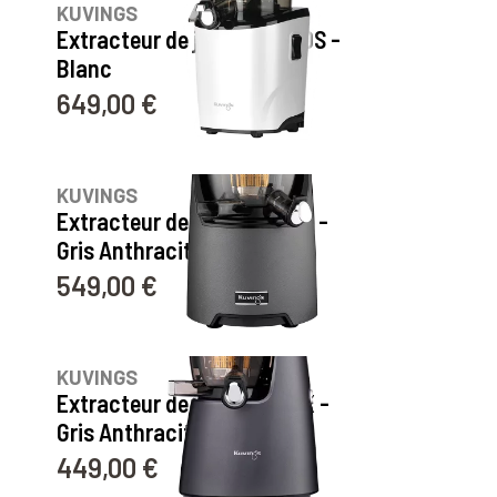
KUVINGS
Extracteur de jus REVO830S -
Blanc
649,00 €
Prix
204
avis
KUVINGS
Extracteur de jus EVO820S -
Gris Anthracite
549,00 €
Prix
47
avis
KUVINGS
Extracteur de jus D9900BX -
Gris Anthracite
449,00 €
Prix