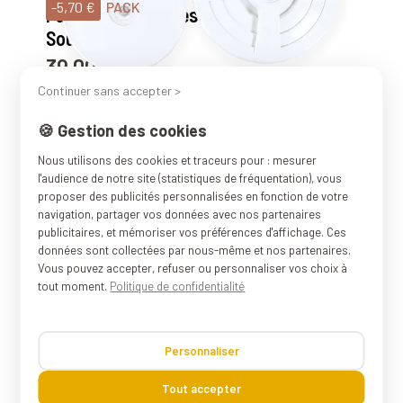
-5,70 €
PACK
Pack de Couvercles Universels
Sous Vide – Pika
39,00 €
Prix
Prix de base
44,70 €
Continuer sans accepter >
36
avis
🍪 Gestion des cookies
PIKA
2 Bouchons sous vide pour
Nous utilisons des cookies et traceurs pour : mesurer
l'audience de notre site (statistiques de fréquentation), vous
bouteille de vin
proposer des publicités personnalisées en fonction de votre
6,90 €
Prix
navigation, partager vos données avec nos partenaires
publicitaires, et mémoriser vos préférences d'affichage. Ces
98
avis
données sont collectées par nous-même et nos partenaires.
Vous pouvez accepter, refuser ou personnaliser vos choix à
tout moment.
Politique de confidentialité
PIKA
RUPTURE DE STOCK
Starter Kit de conservation
sous vide : pompe + bouchon +
Personnaliser
2 couvercles
19,90 €
Prix
Tout accepter