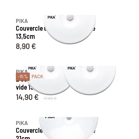
232
avis
PIKA
Couvercle universel sous vide
13,5cm
8,90 €
Prix
9
avis
PIKA
-15%
PACK
2 couvercles universels sous
vide 13,5cm
14,90 €
Prix
Prix de base
17,80 €
232
avis
PIKA
Couvercle universel sous vide
21cm