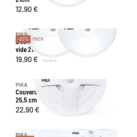
12,90 €
Prix
14
avis
PIKA
-20%
PACK
2 couvercles universels sous
vide 21cm
19,90 €
Prix
Prix de base
25,80 €
232
avis
PIKA
Couvercle universel sous vide
25,5 cm
22,90 €
Prix
8
avis
PIKA