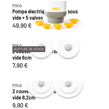
PIKA
Pompe électrique de mise sous
vide + 5 valves
49,90 €
Prix
232
avis
PIKA
RUPTURE DE STOCK
2 couvercles universels sous
vide 6cm
7,90 €
Prix
232
avis
PIKA
2 couvercles universels sous
vide 8,2cm
9,90 €
Prix