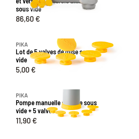
et verre + couvercle universel
sous vide
86,60 €
Prix
24
avis
PIKA
Lot de 5 valves de mise sous
vide
5,00 €
Prix
15
avis
PIKA
Pompe manuelle de mise sous
vide + 5 valves
11,90 €
Prix
22
avis