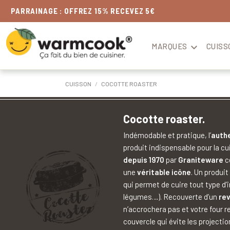
LIVRAISON
OFFERTE
DÈS 49€
MARQUES

CUISS
CUISSON
COCOTTE ROASTER
Cocotte roaster.
Indémodable et pratique, l’
auth
produit indispensable pour la cu
depuis 1970
par
Graniteware
c
une
véritable icône
. Un produi
qui permet de cuire tout type d’i
légumes…). Recouverte d’un
re
n’accrochera pas et votre four r
couvercle qui évite les projectio