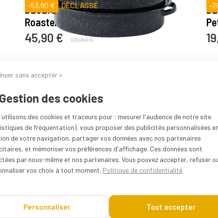
-53,90 €
DÉCLASSÉ
-2
DÉCLASSÉ Pack 2x Cocottes
DÉ
Roaster - Moyen format
Pe
45,90 €
19
Prix
Prix de base
Pri
99,80 €
27
avis
inuer sans accepter >
GRANITEWARE
GR
-24 €
DÉCLASSÉ
-8
DÉCLASSÉ Cocotte Roaster -
DÉ
 Gestion des cookies
Grand format
Ro
35,90 €
35
utilisons des cookies et traceurs pour : mesurer l'audience de notre site
Prix
Prix de base
Pri
59,90 €
istiques de fréquentation), vous proposer des publicités personnalisées e
25
avis
tion de votre navigation, partager vos données avec nos partenaires
citaires, et mémoriser vos préférences d'affichage. Ces données sont
GRANITEWARE
GR
ectées par nous-même et nos partenaires. Vous pouvez accepter, refuser o
-99,80 €
DÉCLASSÉ
-5
Pack 3x Cocottes Roaster -
DÉ
onnaliser vos choix à tout moment.
Politique de confidentialité
Petit, moyen et grand format
Ro
49,90 €
59
Prix
Prix de base
Pri
149,70 €
Personnaliser
Tout accepter