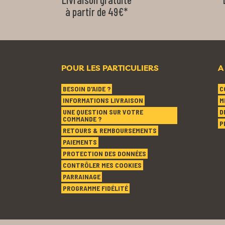
à partir de 49€*
POUR LES PARTICULIERS
A
BESOIN D'AIDE ?
C
INFORMATIONS LIVRAISON
M
UNE QUESTION SUR VOTRE
D
COMMANDE ?
P
RETOURS & REMBOURSEMENTS
PAIEMENTS
PROTECTION DES DONNÉES
CONTRÔLER MES COOKIES
PARRAINAGE
PROGRAMME FIDÉLITÉ