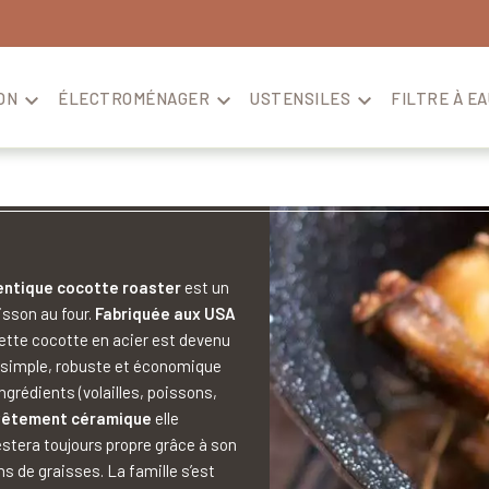
ON

ÉLECTROMÉNAGER

USTENSILES

FILTRE À EA
entique cocotte roaster
est un
isson au four.
Fabriquée aux USA
ette cocotte en acier est devenu
t simple, robuste et économique
ngrédients (volailles, poissons,
vêtement céramique
elle
estera toujours propre grâce à son
ns de graisses. La famille s’est