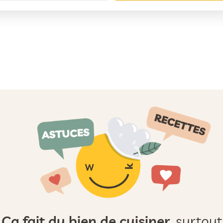
Ça fait du bien de cuisiner,
surtout