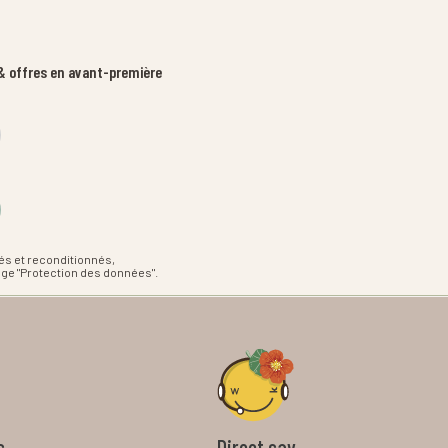
 offres en avant-première
és et reconditionnés,
age "Protection des données".
s
Direct sav