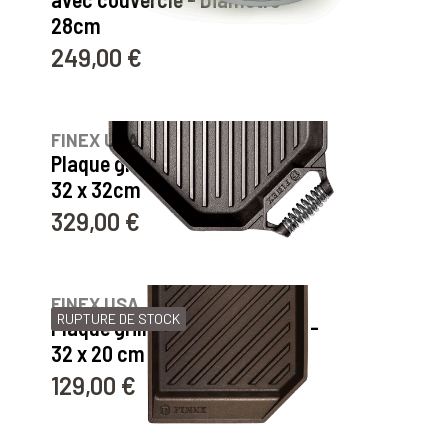
28cm
249,00 €
Prix
1
avis
FINEX USA
Plaque grill en fonte naturelle -
32 x 32cm
329,00 €
Prix
FINEX USA
RUPTURE DE STOCK
Plaque grill en fonte naturelle -
32 x 20 cm
129,00 €
Prix
44
avis