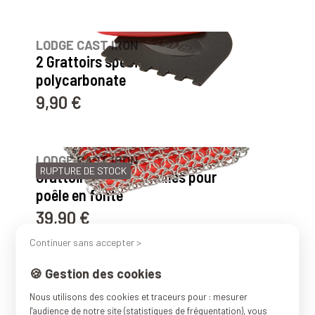
33
avis
LODGE CAST IRON
2 Grattoirs spécial fonte en
polycarbonate
9,90 €
Prix
LODGE CAST IRON
RUPTURE DE STOCK
Grattoir cotte de mailles pour
poêle en fonte
39,90 €
Prix
Continuer sans accepter >
🍪 Gestion des cookies
Affichage 1-11 de 11 article(s)
Nous utilisons des cookies et traceurs pour : mesurer
l'audience de notre site (statistiques de fréquentation), vous