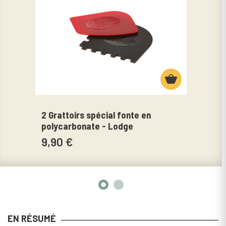
2 Grattoirs spécial fonte en
Bros
polycarbonate - Lodge
en f
9,90 €
17,
EN RÉSUMÉ