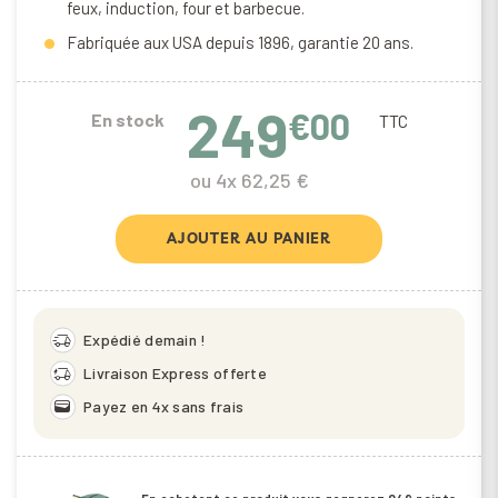
feux, induction, four et barbecue.
Fabriquée aux USA depuis 1896, garantie 20 ans.
249
€00
En stock
TTC
ou 4x 62,25 €
AJOUTER AU PANIER
delivery_truck_speed
Expédié demain !
delivery_truck_bolt
Livraison Express offerte
wallet
Payez en 4x sans frais