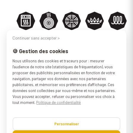
Continuer sans accepter >
Le gaz, les plaques électriques classiques
🍪 Gestion des cookies
et vitrocéramiques, le four, la braise, les
Nous utilisons des cookies et traceurs pour : mesurer
plaques à inductions, rien de tout ça ne lui
l'audience de notre site (statistiques de fréquentation), vous
proposer des publicités personnalisées en fonction de votre
fait peur. Cette poêle en fonte naturelle
navigation, partager vos données avec nos partenaires
est d’une nature brute très robuste. Sa
publicitaires, et mémoriser vos préférences d'affichage. Ces
données sont collectées par nous-même et nos partenaires.
fabrication artisanale et le choix des
Vous pouvez accepter, refuser ou personnaliser vos choix à
matériaux nobles en font un produit haut
tout moment.
Politique de confidentialité
de gamme à la conception parfaite.
Personnaliser