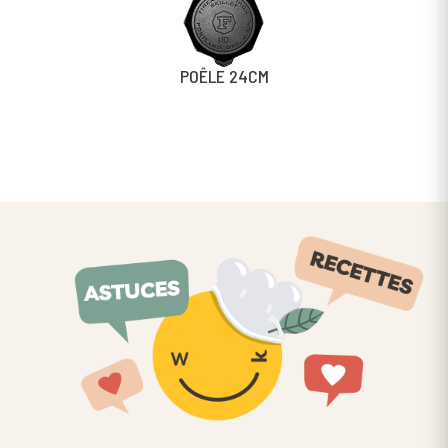
POÊLE 24CM