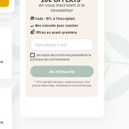
te
en vous inscrivant à la
newsletter
🎁 Code -10% à l'inscription
🍳 Nos conseils pour cuisiner
📬 Offres en avant-première
J'accepte les conditions générales et la
politique de confidentialité
te
Je m'inscris
*-10% dès 49€ d'achats, valable 2 jours, hors
pièces détachées, déclassés et reconditionnés.
te