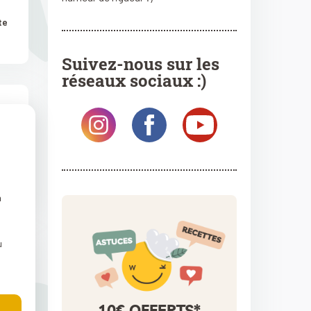
te
Suivez-nous sur les
réseaux sociaux :)
te
n
u
10€ OFFERTS*