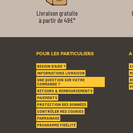
Livraison gratuite
à partir de 49€*
POUR LES PARTICULIERS
A
BESOIN D'AIDE ?
C
INFORMATIONS LIVRAISON
M
UNE QUESTION SUR VOTRE
D
COMMANDE ?
P
RETOURS & REMBOURSEMENTS
PAIEMENTS
PROTECTION DES DONNÉES
CONTRÔLER MES COOKIES
PARRAINAGE
PROGRAMME FIDÉLITÉ