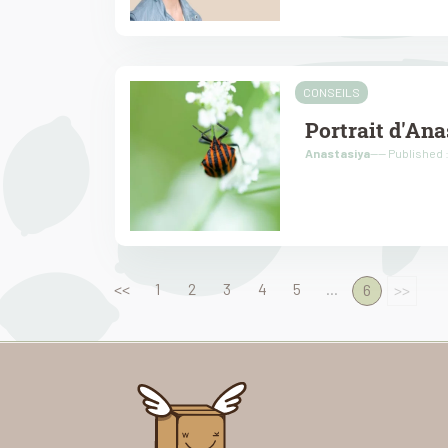
CONSEILS
Portrait d'An
Anastasiya
---- Published
<<
1
2
3
4
5
...
6
>>