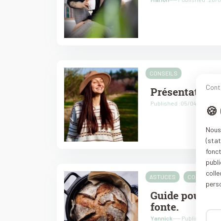
CONSEILS
Cont
Présentation d
Published :05/04/2021
🍪
Nous 
(stat
fonc
publi
coll
ASTUCES
CONSEILS
pers
Guide pour bie
fonte.
Yannick
---- Published :12