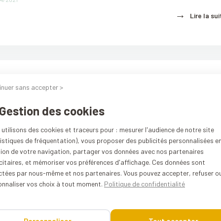
→
Lire la sui
inuer sans accepter >
e Julie Pradines
 Gestion des cookies
→
Lire la sui
utilisons des cookies et traceurs pour : mesurer l'audience de notre site
istiques de fréquentation), vous proposer des publicités personnalisées e
tion de votre navigation, partager vos données avec nos partenaires
citaires, et mémoriser vos préférences d'affichage. Ces données sont
ectées par nous-même et nos partenaires. Vous pouvez accepter, refuser o
RECETTES
onnaliser vos choix à tout moment.
Politique de confidentialité
n cuisiner avec un ustensile de cuisson en
/02/2021