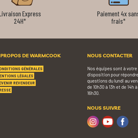
Livraison Express
Paiement 4x san
24H*
frais*
 PROPOS DE WARMCOOK
NOUS CONTACTER
Nos équipes sont à votre
ONDITIONS GÉNÉRALES
disposition pour répondre
ENTIONS LÉGALES
questions du lundi au ven
EVENIR REVENDEUR
de 10h30 à 13h et de 14h à
RESSE
16h30.
NOUS SUIVRE