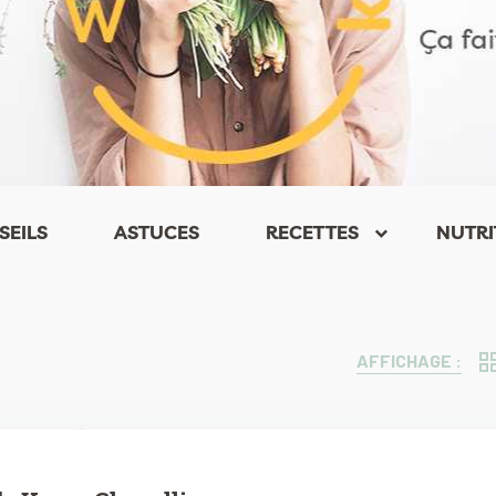
SEILS
ASTUCES
RECETTES
NUTRI
keyboard_arrow_down
AFFICHAGE :