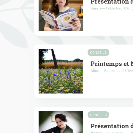
Présentation 
Karen
---- Published :03/0
CONSEILS
Printemps et 
Alice
---- Published :26/04
CONSEILS
Présentation d
Marion
---- Published :26/