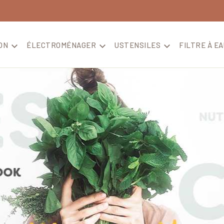
ON

ÉLECTROMÉNAGER

USTENSILES

FILTRE À EA