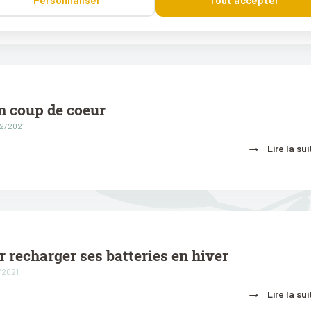
→
Personnaliser
Tout accepter
Lire la sui
n coup de coeur
02/2021
→
Lire la sui
r recharger ses batteries en hiver
1/2021
→
Lire la sui