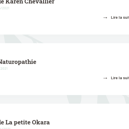
de Karen Chevallier
5/2021
→
Lire la sui
Naturopathie
/2021
→
Lire la sui
e La petite Okara
04/2021