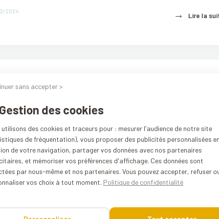
02/2024
→
Lire la sui
inuer sans accepter >
tracteur de jus mains libres Kuvings
01/2024
 Gestion des cookies
→
Lire la sui
utilisons des cookies et traceurs pour : mesurer l'audience de notre site
istiques de fréquentation), vous proposer des publicités personnalisées e
tion de votre navigation, partager vos données avec nos partenaires
citaires, et mémoriser vos préférences d'affichage. Ces données sont
ectées par nous-même et nos partenaires. Vous pouvez accepter, refuser o
onnaliser vos choix à tout moment.
Politique de confidentialité
retien pour vos ustensiles en fonte
1/2023