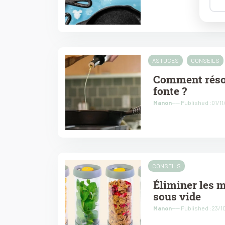
ASTUCES
CONSEILS
Comment résou
fonte ?
Manon
---- Published :01/1
CONSEILS
Éliminer les m
sous vide
Manon
---- Published :23/