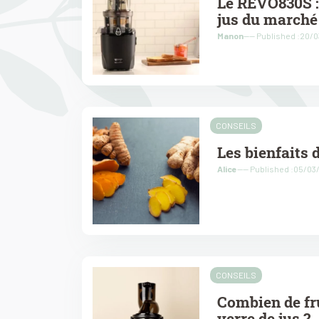
Le REVO830S : 
jus du marché
Manon
---- Published :20/
CONSEILS
Les bienfaits
Alice
---- Published :05/0
CONSEILS
Combien de fru
verre de jus ?