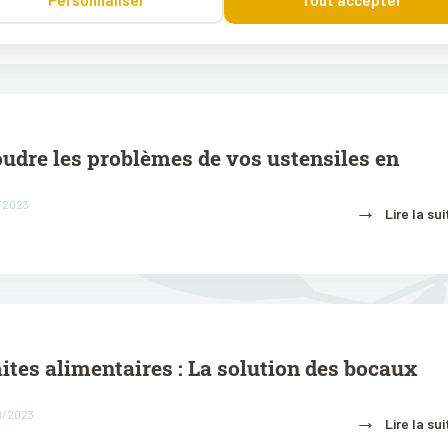
→
Personnaliser
Tout accepter
Lire la sui
dre les problèmes de vos ustensiles en
1/2023
→
Lire la sui
ites alimentaires : La solution des bocaux
10/2023
→
Lire la sui