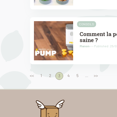
CONSEILS
Comment la po
saine ?
Manon
---- Published :25/
<<
1
2
4
5
...
>>
3