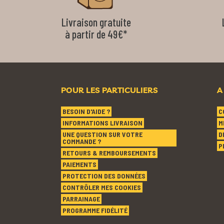
Livraison gratuite
à partir de 49€*
POUR LES PARTICULIERS
A
BESOIN D'AIDE ?
C
INFORMATIONS LIVRAISON
M
UNE QUESTION SUR VOTRE
D
COMMANDE ?
P
RETOURS & REMBOURSEMENTS
PAIEMENTS
PROTECTION DES DONNÉES
CONTRÔLER MES COOKIES
PARRAINAGE
PROGRAMME FIDÉLITÉ