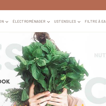
ON

ÉLECTROMÉNAGER

USTENSILES

FILTRE À EA