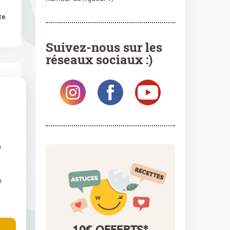
te
Suivez-nous sur les
réseaux sociaux :)
te
n
u
10€ OFFERTS*