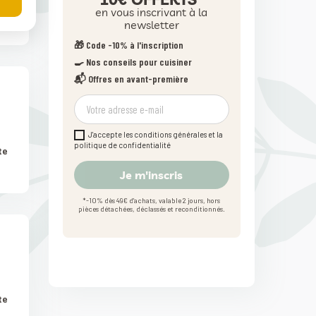
te
en vous inscrivant à la
newsletter
🎁 Code -10% à l'inscription
🍳 Nos conseils pour cuisiner
📬 Offres en avant-première
J'accepte les conditions générales et la
politique de confidentialité
te
Je m'inscris
*-10% dès 49€ d'achats, valable 2 jours, hors
pièces détachées, déclassés et reconditionnés.
te