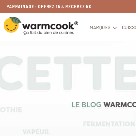
LIVRAISON
OFFERTE
DÈS 49€
MARQUES

CUISS