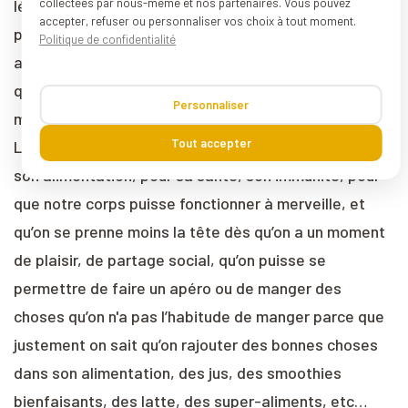
collectées par nous-même et nos partenaires. Vous pouvez
légumes, ou même une boisson bienfaisante avec un
accepter, refuser ou personnaliser vos choix à tout moment.
peu de lait végétal, l’idée c’est de rajouter des super-
Politique de confidentialité
aliments.
On mixe le tout dans un blender et on a
quelque chose qui est super cocooning, très
Personnaliser
mousseux.
Tout accepter
L’idée c’est de rajouter plein de bonnes choses dans
son alimentation, pour sa santé, son immunité, pour
que notre corps puisse fonctionner à merveille, et
qu’on se prenne moins la tête dès qu’on a un moment
de plaisir, de partage social, qu’on puisse se
permettre de faire un apéro ou de manger des
choses qu’on n'a pas l’habitude de manger parce que
justement on sait qu’on rajouter des bonnes choses
dans son alimentation, des jus, des smoothies
bienfaisants, des latte, des super-aliments, etc…