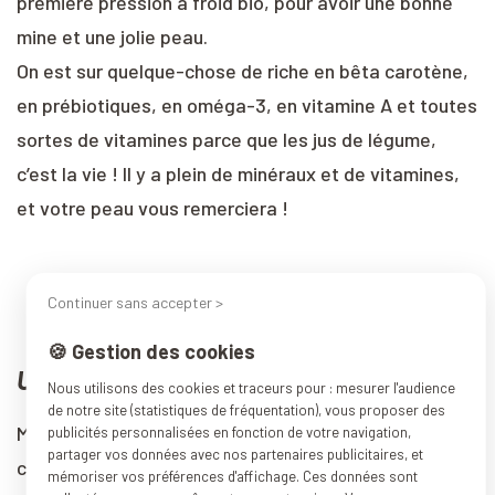
première pression à froid bio, pour avoir une bonne
mine et une jolie peau.
On est sur quelque-chose de riche en bêta carotène,
en prébiotiques, en oméga-3, en vitamine A et toutes
sortes de vitamines parce que les jus de légume,
c’est la vie ! Il y a plein de minéraux et de vitamines,
et votre peau vous remerciera !
Continuer sans accepter >
🍪 Gestion des cookies
Un mot pour la fin, un conseil ?
Nous utilisons des cookies et traceurs pour : mesurer l'audience
de notre site (statistiques de fréquentation), vous proposer des
Mon conseil, ça serait de rajouter plein de bonnes
publicités personnalisées en fonction de votre navigation,
partager vos données avec nos partenaires publicitaires, et
choses dans son alimentation.
Que ce soit des jus de
mémoriser vos préférences d'affichage. Ces données sont