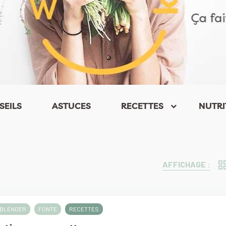
SEILS
ASTUCES
RECETTES
NUTRI
keyboard_arrow_down
AFFICHAGE :
BLENDER
FONTE
RECETTES