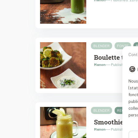
BLENDER
FONTE
Cont
Boulette tofu 
Manon
---- Published :21/
🍪
Nous 
(stat
fonc
publi
coll
BLENDER
RECETTES
pers
Smoothie pomm
Manon
---- Published :15/