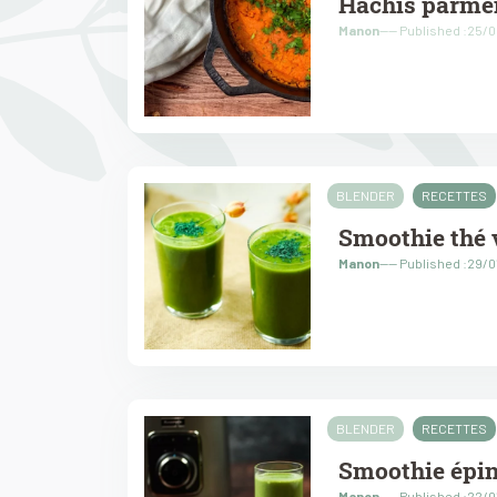
Hachis parmen
Manon
---- Published :25/
BLENDER
RECETTES
Smoothie thé 
Manon
---- Published :29/
BLENDER
RECETTES
Smoothie épi
Manon
---- Published :22/