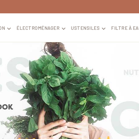
ON

ÉLECTROMÉNAGER

USTENSILES

FILTRE À EA