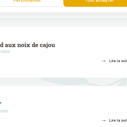
→
Personnaliser
Tout accepter
Lire la sui
d aux noix de cajou
01/2022
→
Lire la sui
T
2/2021
→
Lire la sui