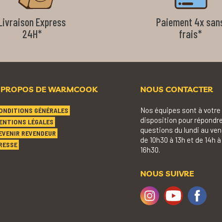
Livraison Express
Paiement 4x san
24H*
frais*
 PROPOS DE WARMCOOK
NOUS CONTACTER
Nos équipes sont à votre
ONDITIONS GÉNÉRALES
disposition pour répondre
ENTIONS LÉGALES
questions du lundi au ven
EVENIR REVENDEUR
de 10h30 à 13h et de 14h à
RESSE
16h30.
NOUS SUIVRE