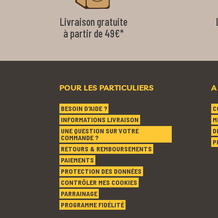
Livraison gratuite
à partir de 49€*
POUR LES PARTICULIERS
A
BESOIN D'AIDE ?
C
INFORMATIONS LIVRAISON
M
UNE QUESTION SUR VOTRE
D
COMMANDE ?
P
RETOURS & REMBOURSEMENTS
PAIEMENTS
PROTECTION DES DONNÉES
CONTRÔLER MES COOKIES
PARRAINAGE
PROGRAMME FIDÉLITÉ