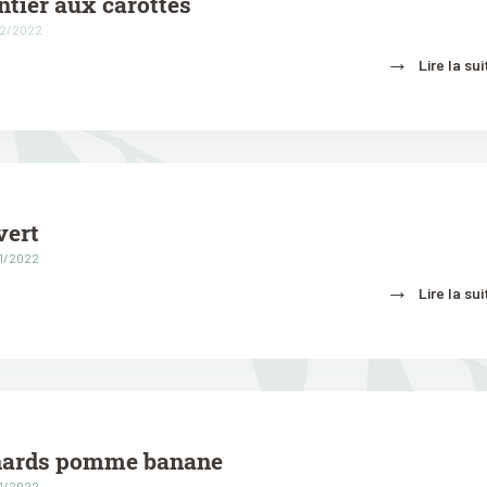
tier aux carottes
02/2022
→
Lire la sui
vert
01/2022
→
Lire la sui
nards pomme banane
01/2022