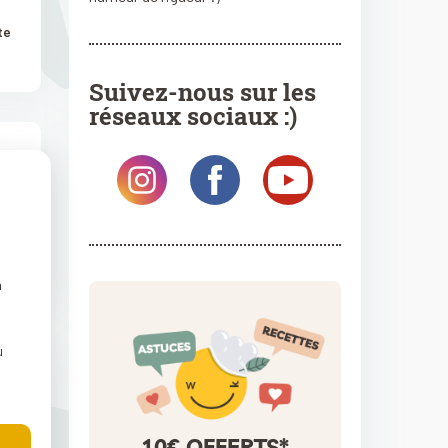
te
Suivez-nous sur les
réseaux sociaux :)
te
n
u
10€ OFFERTS*