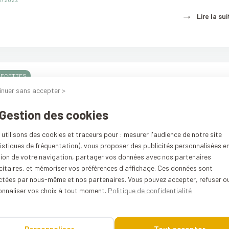
→
Lire la sui
RECETTES
inuer sans accepter >
épinards
01/2022
 Gestion des cookies
→
Lire la sui
utilisons des cookies et traceurs pour : mesurer l'audience de notre site
istiques de fréquentation), vous proposer des publicités personnalisées e
tion de votre navigation, partager vos données avec nos partenaires
citaires, et mémoriser vos préférences d'affichage. Ces données sont
ectées par nous-même et nos partenaires. Vous pouvez accepter, refuser o
onnaliser vos choix à tout moment.
Politique de confidentialité
e céleri au miel
01/2022