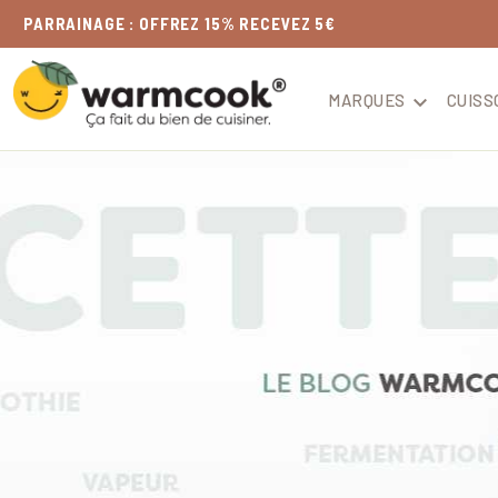
LIVRAISON
OFFERTE
DÈS 49€
MARQUES

CUISS