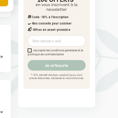
te
en vous inscrivant à la
newsletter
🎁 Code -10% à l'inscription
🍳 Nos conseils pour cuisiner
📬 Offres en avant-première
J'accepte les conditions générales et la
politique de confidentialité
te
Je m'inscris
*-10% dès 49€ d'achats, valable 2 jours, hors
pièces détachées, déclassés et reconditionnés.
te