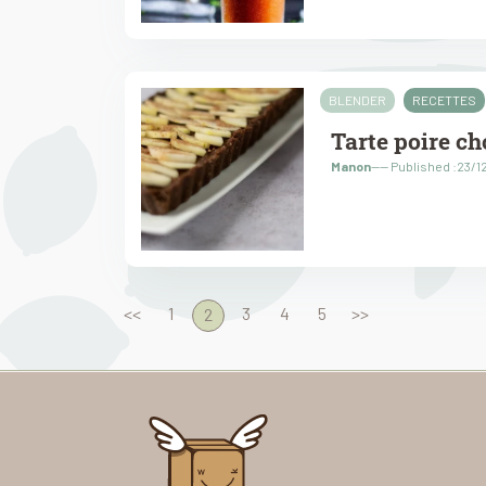
BLENDER
RECETTES
Tarte poire ch
Manon
---- Published :23/
<<
1
3
4
5
>>
2