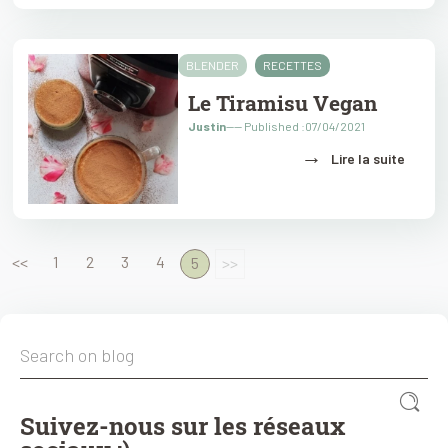
BLENDER
RECETTES
Le Tiramisu Vegan
Justin
---- Published :07/04/2021
→
Lire la suite
<<
1
2
3
4
5
>>
Suivez-nous sur les réseaux