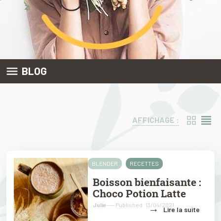

BLOG
AFFICHAGE :
BLENDER
RECETTES
Boisson bienfaisante :
Choco Potion Latte
Julie
---- Published :13/04/2021
→
Lire la suite