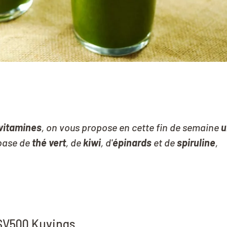
 vitamines
, on vous propose en cette fin de semaine
u
 base de
thé vert
, de
kiwi
, d'
épinards
et de
spiruline
,
SV500 Kuvings
.