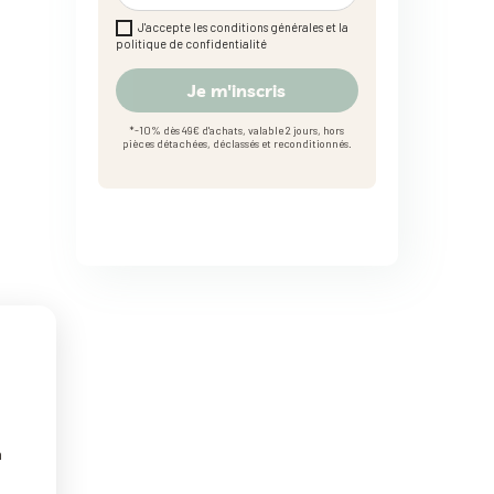
J'accepte les conditions générales et la
politique de confidentialité
Je m'inscris
*-10% dès 49€ d'achats, valable 2 jours, hors
pièces détachées, déclassés et reconditionnés.
n