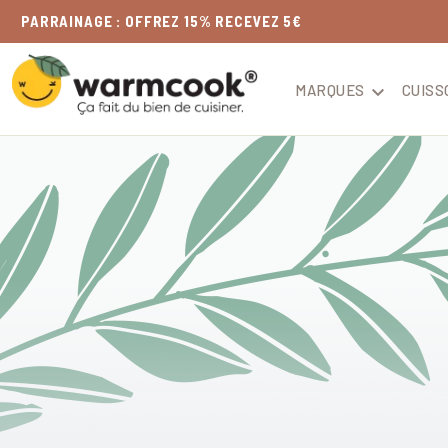
LIVRAISON
OFFERTE
DÈS 49€
MARQUES

CUISS