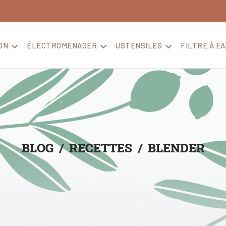
ON

ÉLECTROMÉNAGER

USTENSILES

FILTRE À EA
BLOG
RECETTES
BLENDER