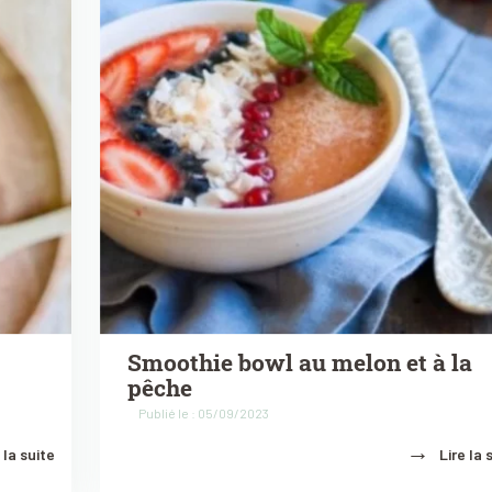
Smoothie bowl au melon et à la
pêche
Publié le : 05/09/2023
→
 la suite
Lire la 