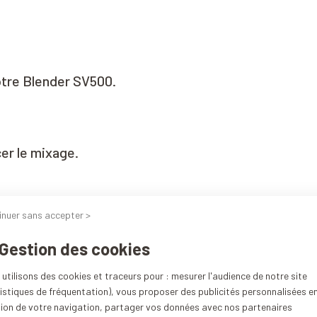
otre Blender SV500
.
cer le mixage
.
inuer sans accepter >
 Gestion des cookies
utilisons des cookies et traceurs pour : mesurer l'audience de notre site
istiques de fréquentation), vous proposer des publicités personnalisées e
e votre choix
.
tion de votre navigation, partager vos données avec nos partenaires