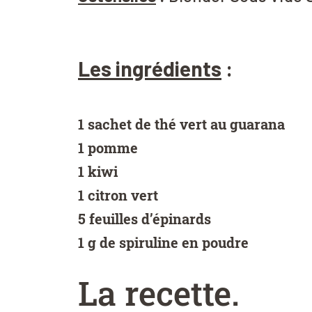
Les ingrédients
:
1 sachet de thé vert au guarana
1 pomme
1 kiwi
1 citron vert
5 feuilles d’épinards
1 g de spiruline en poudre
La recette
.