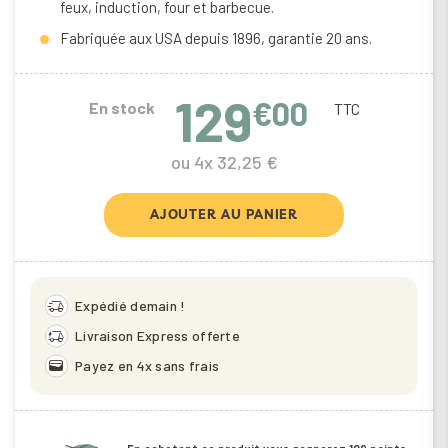
feux, induction, four et barbecue.
Fabriquée aux USA depuis 1896, garantie 20 ans.
129
€00
En stock
TTC
ou 4x 32,25 €
AJOUTER AU PANIER
delivery_truck_speed
Expédié demain !
delivery_truck_bolt
Livraison Express offerte
wallet
Payez en 4x sans frais