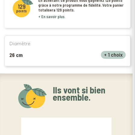
En achetant ce produit vous gagnerez
129 points
grâce à notre programme de fidélité. Votre panier
129
totalisera
129 points
.
points
+ En savoir plus.
Diamètre
+ 1 choix
26 cm
Ils vont si bien
ensemble.