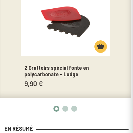
2 Grattoirs spécial fonte en
Bros
polycarbonate - Lodge
en f
9,90 €
17,
EN RÉSUMÉ