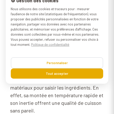
🍪 Gestion des cookies
Nous utilisons des cookies et traceurs pour : mesurer
l'audience de notre site (statistiques de fréquentation), vous
proposer des publicités personnalisées en fonction de votre
navigation, partager vos données avec nos partenaires
Le plaisir de
publicitaires, et mémoriser vos préférences d'affichage. Ces
données sont collectées par nous-même et nos partenaires.
cuisiner sur la
Vous pouvez accepter, refuser ou personnaliser vos choix à
tout moment.
Politique de confidentialité
fonte.
Personnaliser
La fonte est considérée par les
Tout accepter
professionnels comme l'un des meilleurs
matériaux pour saisir les ingrédients. En
effet, sa montée en température rapide et
son inertie offrent une qualité de cuisson
sans pareil.