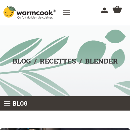

BLOG
RECETTES
BLENDER

BLOG