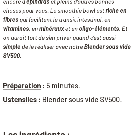
encore d'
épinards
et pleins d'autres bonnes
choses pour vous. Le smoothie bowl est
riche en
fibres
qui facilitent le transit intestinal, en
vitamines
, en
minéraux
et en
oligo-éléments
. Et
on aurait tort de s’en priver quand c’est aussi
simple
de le réaliser avec notre
Blender sous vide
SV500
.
Préparation
:
5 minutes.
Ustensiles
:
Blender sous vide SV500.
Les ingrédients
: