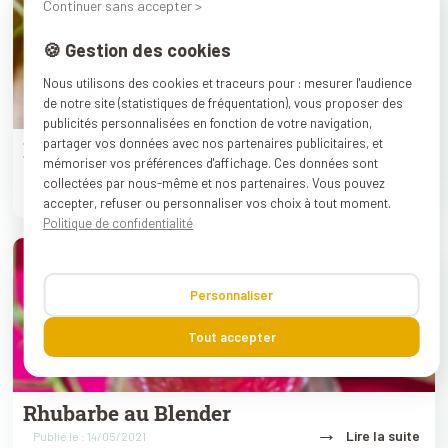
Continuer sans accepter >
🍪 Gestion des cookies
Nous utilisons des cookies et traceurs pour : mesurer l'audience
de notre site (statistiques de fréquentation), vous proposer des
publicités personnalisées en fonction de votre navigation,
partager vos données avec nos partenaires publicitaires, et
Le Green Protein Smoothie
mémoriser vos préférences d'affichage. Ces données sont
→
Lire la suite
Publié le : 08/04/2021
collectées par nous-même et nos partenaires. Vous pouvez
accepter, refuser ou personnaliser vos choix à tout moment.
Politique de confidentialité
Personnaliser
Tout accepter
Rhubarbe au Blender
→
Lire la suite
Publié le : 14/05/2021