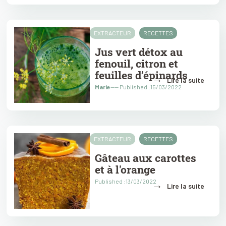
EXTRACTEUR
RECETTES
Jus vert détox au
fenouil, citron et
feuilles d’épinards
→
Lire la suite
Marie
---- Published :15/03/2022
EXTRACTEUR
RECETTES
Gâteau aux carottes
et à l'orange
Published :13/03/2022
→
Lire la suite