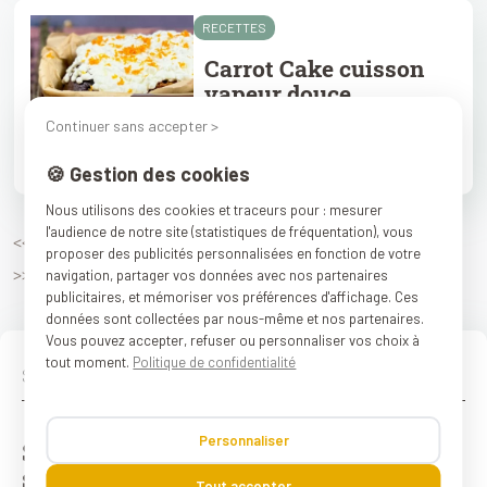
RECETTES
Carrot Cake cuisson
vapeur douce
Manon
---- Published :27/02/2022
→
Continuer sans accepter >
Lire la suite
🍪 Gestion des cookies
Nous utilisons des cookies et traceurs pour : mesurer
l'audience de notre site (statistiques de fréquentation), vous
<<
1
2
3
4
5
...
11
12
14
15
13
proposer des publicités personnalisées en fonction de votre
>>
navigation, partager vos données avec nos partenaires
publicitaires, et mémoriser vos préférences d'affichage. Ces
données sont collectées par nous-même et nos partenaires.
Vous pouvez accepter, refuser ou personnaliser vos choix à
tout moment.
Politique de confidentialité
Personnaliser
Suivez-nous sur les réseaux
sociaux :)
Tout accepter