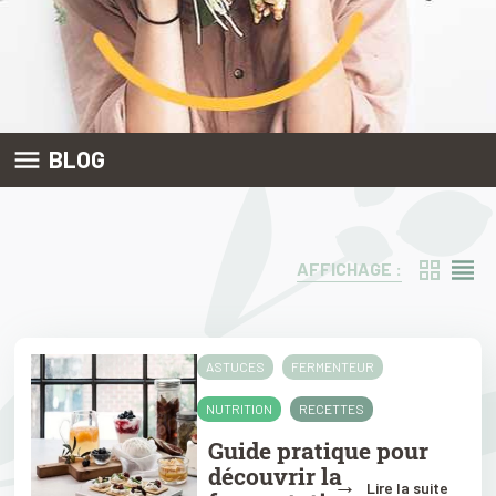

BLOG
AFFICHAGE :
ASTUCES
FERMENTEUR
NUTRITION
RECETTES
Guide pratique pour
découvrir la
→
Lire la suite