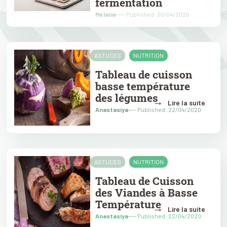
fermentation
Mélanie
---- Published :30/04/2020
ASTUCES
NUTRITION
Tableau de cuisson
basse température
des légumes
→
Lire la suite
Anastasiya
---- Published :22/04/2020
ASTUCES
NUTRITION
Tableau de Cuisson
des Viandes à Basse
Température
→
Lire la suite
Anastasiya
---- Published :22/04/2020