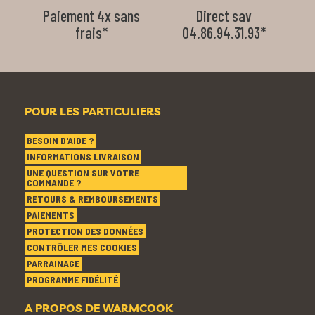
Paiement 4x sans
Direct sav
frais*
04.86.94.31.93*
POUR LES PARTICULIERS
BESOIN D'AIDE ?
INFORMATIONS LIVRAISON
UNE QUESTION SUR VOTRE
COMMANDE ?
RETOURS & REMBOURSEMENTS
PAIEMENTS
PROTECTION DES DONNÉES
CONTRÔLER MES COOKIES
PARRAINAGE
PROGRAMME FIDÉLITÉ
A PROPOS DE WARMCOOK