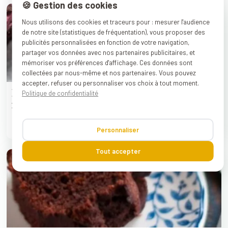
🍪 Gestion des cookies
Nous utilisons des cookies et traceurs pour : mesurer l'audience
de notre site (statistiques de fréquentation), vous proposer des
publicités personnalisées en fonction de votre navigation,
partager vos données avec nos partenaires publicitaires, et
mémoriser vos préférences d'affichage. Ces données sont
collectées par nous-même et nos partenaires. Vous pouvez
accepter, refuser ou personnaliser vos choix à tout moment.
Brownies moelleux au chocolat et aux
Politique de confidentialité
fibres de betteraves vegan
→
Lire la suite
Publié le : 16/03/2021
Personnaliser
Tout accepter