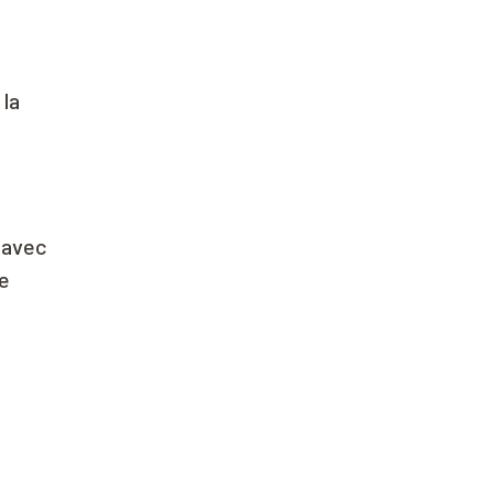
la
 avec
e