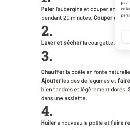
publi
Peler
l’aubergine et couper en tranc
coll
pers
pendant 20 minutes.
Couper
ensuit
2.
Laver et sécher
la courgette.
Coup
3.
Chauffer
la poêle en fonte naturell
Ajouter
les dés de légumes et
faire
bien tendres et légèrement dorés.
dans une assiette.
4.
Huiler
à nouveau la poêle et
faire r