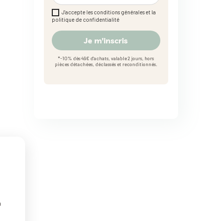
J'accepte les conditions générales et la
politique de confidentialité
Je m'inscris
*-10% dès 49€ d'achats, valable 2 jours, hors
pièces détachées, déclassés et reconditionnés.
n