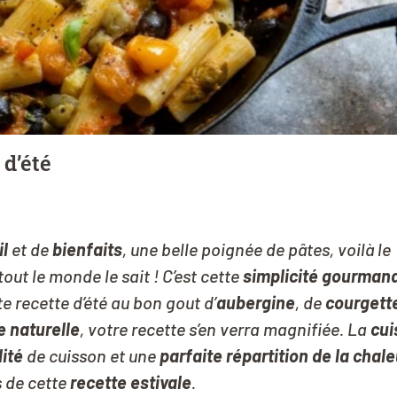
d’été
il
et de
bienfaits
, une belle poignée de pâtes, voilà le
 tout le monde le sait ! C’est cette
simplicité gourman
e recette d’été au bon gout d’
aubergine
, de
courgett
e naturelle
, votre recette s’en verra magnifiée. La
cui
ité
de cuisson et une
parfaite répartition de la chale
s de cette
recette estivale
.