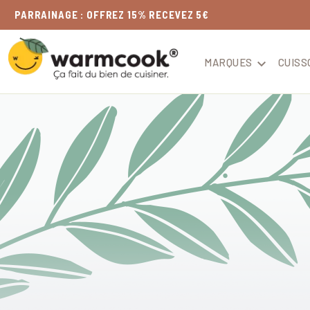
LIVRAISON
OFFERTE
DÈS 49€
MARQUES

CUISS