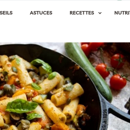
SEILS
ASTUCES
RECETTES
NUTRI
keyboard_arrow_down