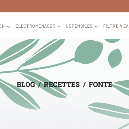
ON

ÉLECTROMÉNAGER

USTENSILES

FILTRE À EA
BLOG
RECETTES
FONTE