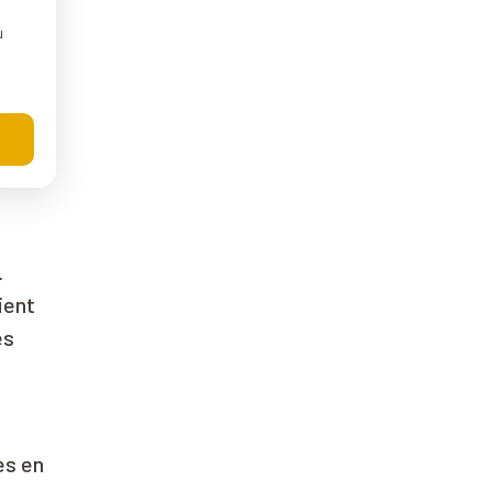
oire
u
.
ient
es
es en