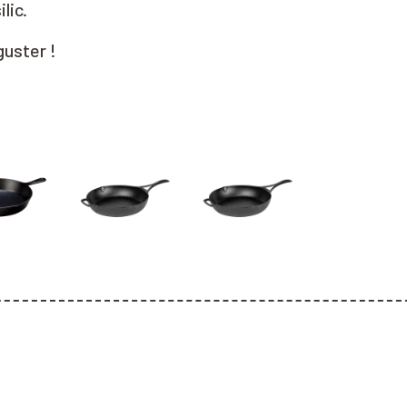
lic.
guster !