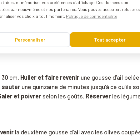
citaires, et mémoriser vos préférences d'affichage. Ces données sont
hes d’1 cm.
Saler et laisser dégorger
dans une pass
ectées par nous-même et nos partenaires. Vous pouvez accepter, refuser o
onnaliser vos choix à tout moment.
Politique de confidentialité
e en petits dés de 1 cm.
Personnaliser
Tout accepter
er
en petits dés de même taille que les aubergines.
e 30 cm.
Huiler et faire revenir
une gousse d’ail pelée
 sauter
une quinzaine de minutes jusqu’à ce qu’ils so
Saler et poivrer
selon les goûts.
Réserver
les légum
evenir
la deuxième gousse d’ail avec les olives coupé