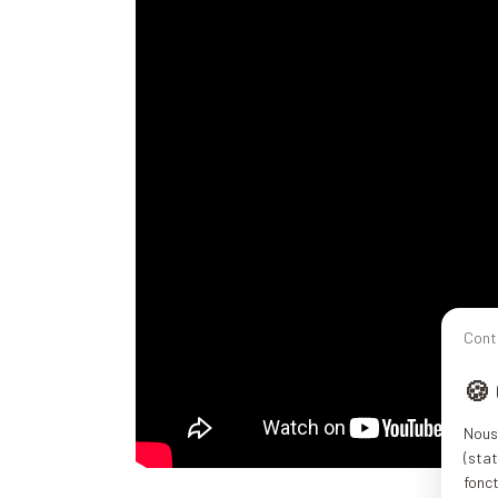
Cont
🍪
Nous 
(stat
fonc