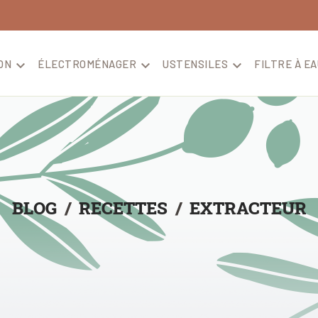
ON

ÉLECTROMÉNAGER

USTENSILES

FILTRE À EA
BLOG
RECETTES
EXTRACTEUR