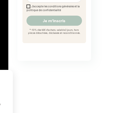
J'accepte les conditions générales et la
politique de confidentialité
Je m'inscris
*-10% dès 49€ d'achats, valable 2 jours, hors
pièces détachées, déclassés et reconditionnés.
n