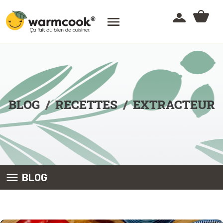

BLOG
RECETTES
EXTRACTEUR

BLOG