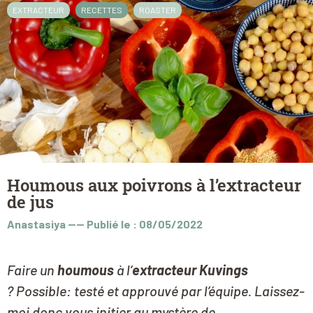
EXTRACTEUR
RECETTES
ROASTER
Houmous aux poivrons à l’extracteur
de jus
Anastasiya
----
Publié le : 08/05/2022
Faire un
houmous
à l’
extracteur Kuvings
? Possible: testé et approuvé par l’équipe. Laissez-
moi donc vous initier au mystère de