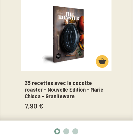
35 recettes avec la cocotte
Gril
roaster - Nouvelle Édition - Marie
Gran
Chioca - Graniteware
14,
7,90 €