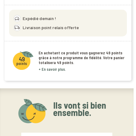
delivery_truck_speed
Expédié demain !
local_shipping
Livraison point relais offerte
En achetant ce produit vous gagnerez
49 points
grâce à notre programme de fidélité. Votre panier
49
totalisera
49 points
.
points
+ En savoir plus.
Ils vont si bien
ensemble.