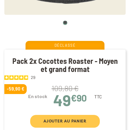
DÉCLASSÉ
Pack 2x Cocottes Roaster - Moyen
et grand format
29
109,80 €
-59,90 €
49
€90
En stock
TTC
AJOUTER AU PANIER