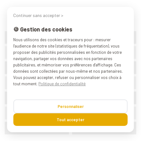
AVIS
PACK
FICHE TECHNIQUE
Continuer sans accepter >
🍪 Gestion des cookies
Marque
Graniteware
Nous utilisons des cookies et traceurs pour : mesurer
l'audience de notre site (statistiques de fréquentation), vous
État
Déclassé
proposer des publicités personnalisées en fonction de votre
navigation, partager vos données avec nos partenaires
publicitaires, et mémoriser vos préférences d'affichage. Ces
Référence
508-509-D
données sont collectées par nous-même et nos partenaires.
Vous pouvez accepter, refuser ou personnaliser vos choix à
Garantie
6 mois
tout moment.
Politique de confidentialité
PFAS
Aucun
Personnaliser
PTFE
Aucun
Tout accepter
Poids (conditionnement)
2.950 kg