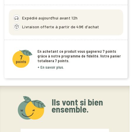
delivery_truck_speed
Expédié aujourd’hui avant 12h
package_2
Livraison offerte à partir de 49€ d'achat
En achetant ce produit vous gagnerez
7 points
grâce à notre programme de fidélité. Votre panier
7
totalisera
7 points
.
points
+ En savoir plus.
Ils vont si bien
ensemble.