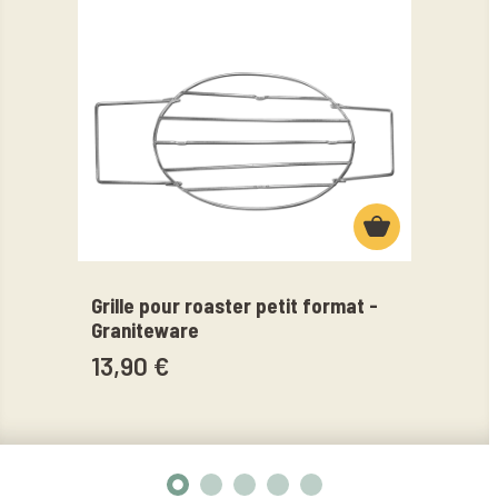
Grille pour roaster petit format -
Gril
Graniteware
Gran
13,90 €
14,