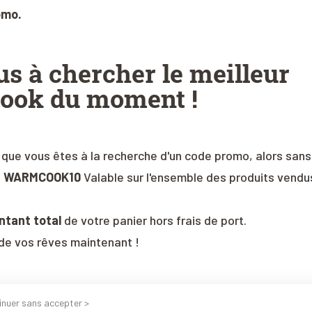
omo.
us à chercher le meilleur
ook du moment !
 que vous êtes à la recherche d'un code promo, alors sans
:
WARMCOOK10
Valable sur l'ensemble des produits vendu
ntant total
de votre panier hors frais de port.
t de vos rêves maintenant !
n code de réduction sur
inuer sans accepter >