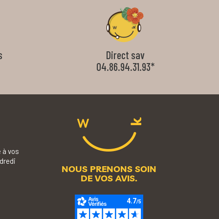
s
Direct sav
04.86.94.31.93*
 à vos
dredi
NOUS PRENONS SOIN
DE VOS AVIS.