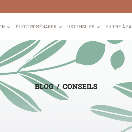
ON

ÉLECTROMÉNAGER

USTENSILES

FILTRE À EA
BLOG
CONSEILS