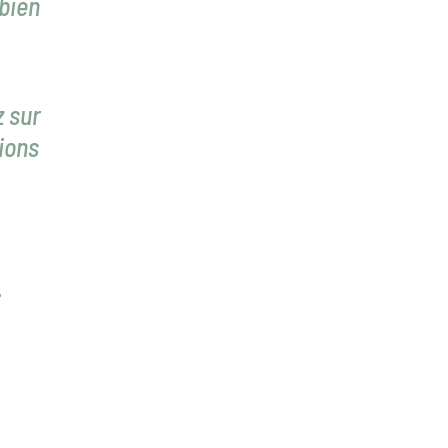
bien
z sur
ions