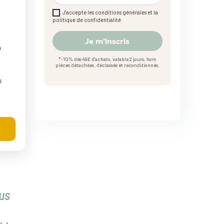
J'accepte les conditions générales et la
politique de confidentialité
Je m'inscris
n
it
*-10% dès 49€ d'achats, valable 2 jours, hors
pièces détachées, déclassés et reconditionnés.
u
ous