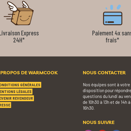
Livraison Express
Paiement 4x san
24H*
frais*
 PROPOS DE WARMCOOK
NOUS CONTACTER
Nos équipes sont à votre
ONDITIONS GÉNÉRALES
disposition pour répondre
ENTIONS LÉGALES
questions du lundi au ven
EVENIR REVENDEUR
de 10h30 à 13h et de 14h à
RESSE
16h30.
NOUS SUIVRE