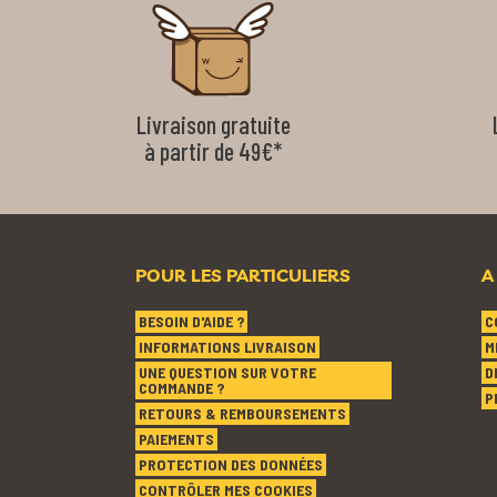
Livraison gratuite
à partir de 49€*
POUR LES PARTICULIERS
A
BESOIN D'AIDE ?
C
INFORMATIONS LIVRAISON
M
UNE QUESTION SUR VOTRE
D
COMMANDE ?
P
RETOURS & REMBOURSEMENTS
PAIEMENTS
PROTECTION DES DONNÉES
CONTRÔLER MES COOKIES