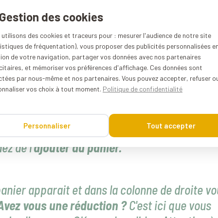
 Gestion des cookies
utilisons des cookies et traceurs pour : mesurer l'audience de notre site
istiques de fréquentation), vous proposer des publicités personnalisées e
ente sa part de marché de jour en jour mais il se pourra
tion de votre navigation, partager vos données avec nos partenaires
e jamais utilisé un
code de réduction Warmcook
. Pas de
citaires, et mémoriser vos préférences d'affichage. Ces données sont
ectées par nous-même et nos partenaires. Vous pouvez accepter, refuser o
ssez simple en fait :
onnaliser vos choix à tout moment.
Politique de confidentialité
les catégories du site w
armcook.com
Personnaliser
Tout accepter
its. Un produit attire votre attention.
ez de l'
ajouter au panier.
“
panier apparait et dans la colonne de droite v
Avez vous une réduction ?
C'est ici que vous