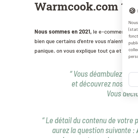
Warmcook.com ?
🍪
Nous 
(stat
Nous sommes en 2021,
le e-commerce augm
fonc
bien que certains d'entre vous n'aient encor
publi
coll
panique, on vous explique tout ça et c'est a
pers
“ Vous déambulez dans 
et découvrez nos produ
Vous décid
“ Le détail du contenu de votre 
aurez la question suivante :