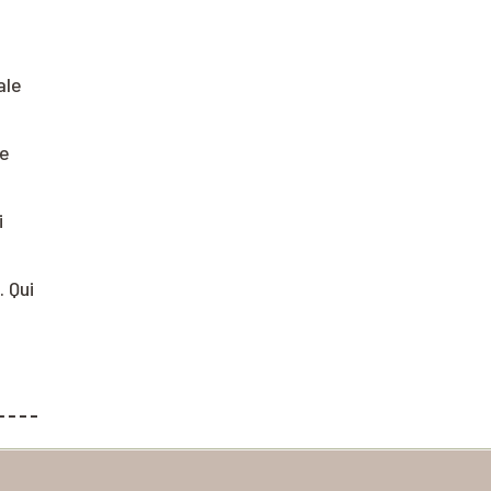
ale
re
i
. Qui