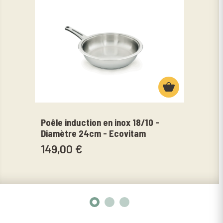
Poêle induction en inox 18/10 -
Fait
Diamètre 24cm - Ecovitam
18/1
149,00 €
199