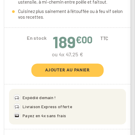
ustensile, à mi-chemin entre poêle et faitout.
Cuisinez plus sainement à l’étouffée ou à feu vif selon
vos recettes.
189
€00
En stock
TTC
ou 4x 47,25 €
AJOUTER AU PANIER
delivery_truck_speed
Expédié demain !
delivery_truck_bolt
Livraison Express offerte
wallet
Payez en 4x sans frais