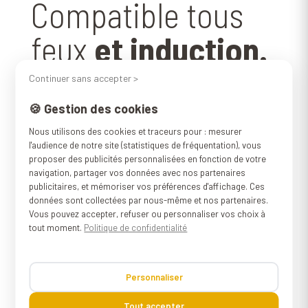
Compatible tous
feux
et induction.
Continuer sans accepter >
Le
fond thermo-diffuseur d’une
🍪 Gestion des cookies
épaisseur de 11mm
permet des cuissons
homogènes quelque soit le mode de
Nous utilisons des cookies et traceurs pour : mesurer
l'audience de notre site (statistiques de fréquentation), vous
cuisson : gaz, électrique…
proposer des publicités personnalisées en fonction de votre
Cette
sauteuse en inox
est
navigation, partager vos données avec nos partenaires
publicitaires, et mémoriser vos préférences d'affichage. Ces
donc
compatible avec tous les feux y
données sont collectées par nous-même et nos partenaires.
compris l’induction
. Grâce à son fond
Vous pouvez accepter, refuser ou personnaliser vos choix à
tout moment.
Politique de confidentialité
épais les montées en température seront
linéaires et
vos plats resteront chauds
pendant près de 2 heures après avoir
Personnaliser
coupé le feu.
Le couvercle parfaitement
Tout accepter