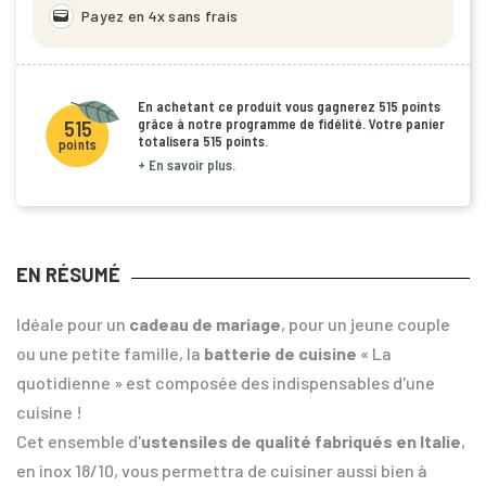
wallet
Payez en 4x sans frais
En achetant ce produit vous gagnerez
515 points
grâce à notre programme de fidélité. Votre panier
515
totalisera
515 points
.
points
+ En savoir plus.
EN RÉSUMÉ
Idéale pour un
cadeau de mariage
, pour un jeune couple
ou une petite famille, la
batterie de cuisine
« La
quotidienne » est composée des indispensables d'une
cuisine !
Cet ensemble d'
ustensiles de qualité fabriqués en Italie
,
en inox 18/10, vous permettra de cuisiner aussi bien à