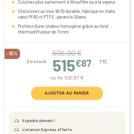
Cuisinez plus sainement à l’étouffée ou à la vapeur.
Choisissez un inox 18/10 durable, fabriqué en Italie,
sans PFAS ni PTFE, garantie 20ans.
Profitez d’une chaleur homogène grâce au fond
thermodiffuseur de 11 mm.
606,90 €
-15%
515
€87
En stock
TTC
ou 4x 128,97 €
AJOUTER AU PANIER
delivery_truck_speed
Expédié demain !
delivery_truck_bolt
Livraison Express offerte