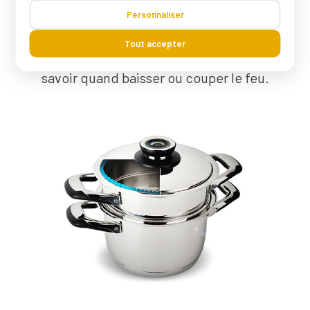
thermomètre qui vous servira d'indicateur
Personnaliser
pour vos cuissons. Grâce à ce dernier
Tout accepter
vous n'aurez pas à ouvrir votre faitout pour
savoir quand baisser ou couper le feu.