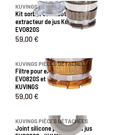
KUVINGS
Kit sorbet et smoothie pour
extracteur de jus Kuvings :
EVO820S
59,00 €
Prix
KUVINGS PIÈCES DÉTACHÉES
Filtre pour extracteur de jus
EVO820S et B9700BX -
KUVINGS
59,00 €
Prix
KUVINGS PIÈCES DÉTACHÉES
Joint silicone pour filtre à jus