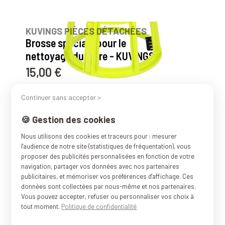
10
avis
KUVINGS PIÈCES DÉTACHÉES
Brosse spéciale pour le
nettoyage du filtre - KUVINGS
15,00 €
Prix
11
avis
Continuer sans accepter >
KUVINGS PIÈCES DÉTACHÉES
🍪 Gestion des cookies
Poignée Ouvre Couvercle :
B9700, B9700BX, D9900,
Nous utilisons des cookies et traceurs pour : mesurer
l'audience de notre site (statistiques de fréquentation), vous
EVO820, EVO820S, REVO830,
proposer des publicités personnalisées en fonction de votre
REVO830S - KUVINGS
navigation, partager vos données avec nos partenaires
publicitaires, et mémoriser vos préférences d'affichage. Ces
4,00 €
Prix
données sont collectées par nous-même et nos partenaires.
10
avis
Vous pouvez accepter, refuser ou personnaliser vos choix à
tout moment.
Politique de confidentialité
KUVINGS