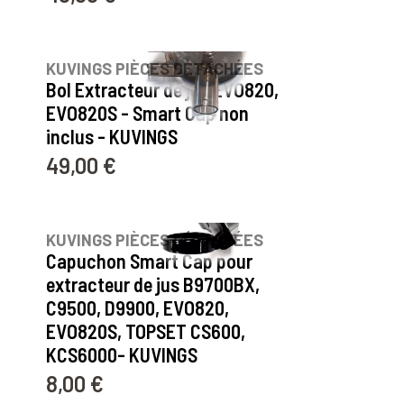
24
avis
KUVINGS PIÈCES DÉTACHÉES
Bol Extracteur de jus EVO820,
EVO820S - Smart Cap non
inclus - KUVINGS
49,00 €
Prix
38
avis
KUVINGS PIÈCES DÉTACHÉES
Capuchon Smart Cap pour
extracteur de jus B9700BX,
C9500, D9900, EVO820,
EVO820S, TOPSET CS600,
KCS6000- KUVINGS
8,00 €
Prix