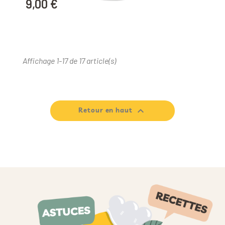
9,00 €
Prix
Affichage 1-17 de 17 article(s)

Retour en haut