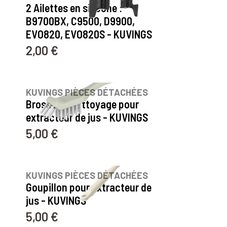
2 Ailettes en silicone :
B9700BX, C9500, D9900,
EVO820, EVO820S - KUVINGS
2,00 €
Prix
53
avis
KUVINGS PIÈCES DÉTACHÉES
Brosse de nettoyage pour
extracteur de jus - KUVINGS
5,00 €
Prix
37
avis
KUVINGS PIÈCES DÉTACHÉES
Goupillon pour extracteur de
jus - KUVINGS
5,00 €
Prix