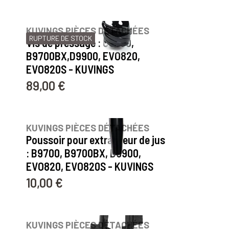
20
avis
KUVINGS PIÈCES DÉTACHÉES
RUPTURE DE STOCK
Vis de pressage : C9500,
B9700BX,D9900, EVO820,
EVO820S - KUVINGS
89,00 €
Prix
2
avis
KUVINGS PIÈCES DÉTACHÉES
Poussoir pour extracteur de jus
: B9700, B9700BX, D9900,
EVO820, EVO820S - KUVINGS
10,00 €
Prix
30
avis
KUVINGS PIÈCES DÉTACHÉES