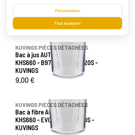
Livre de recettes pour
Personnaliser
extracteur de jus
12,00 €
Prix
Tout accepter
KUVINGS PIÈCES DÉTACHÉES
Bac à jus AUTO6 KHS650-
KHS660 - B9700BX - EVO820S -
KUVINGS
9,00 €
Prix
KUVINGS PIÈCES DÉTACHÉES
Bac à fibre AUTO6 KHS650-
KHS660 - EVO820 - EVO820S -
KUVINGS