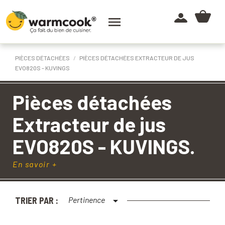

PIÈCES DÉTACHÉES
PIÈCES DÉTACHÉES EXTRACTEUR DE JUS
EVO820S - KUVINGS
Pièces détachées
Extracteur de jus
EVO820S - KUVINGS.
En savoir +
Toutes les pièces détachées d'origine pour
l'extracteur de jus Kuvings Evo820S
TRIER PAR :
Pertinence

1
avis