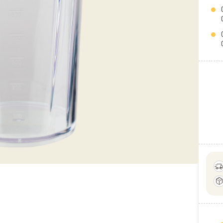
delivery_truck_sp
package