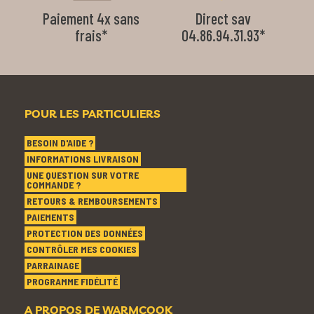
Paiement 4x sans
Direct sav
frais*
04.86.94.31.93*
POUR LES PARTICULIERS
BESOIN D'AIDE ?
INFORMATIONS LIVRAISON
UNE QUESTION SUR VOTRE
COMMANDE ?
RETOURS & REMBOURSEMENTS
PAIEMENTS
PROTECTION DES DONNÉES
CONTRÔLER MES COOKIES
PARRAINAGE
PROGRAMME FIDÉLITÉ
A PROPOS DE WARMCOOK