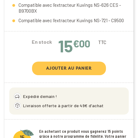
Compatible avec l'extracteur Kuvings NS-626 CES -
B9700BX
Compatible avec l'extracteur Kuvings NS-721 - C9500
15
€00
En stock
TTC
AJOUTER AU PANIER
delivery_truck_speed
Expédié demain !
package_2
Livraison offerte à partir de 49€ d'achat
En achetant ce produit vous gagnerez
15 points
grâce à notre programme de fidélité. Votre panier
15