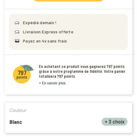
delivery_truck_speed
Expédié demain !
delivery_truck_bolt
Livraison Express offerte
wallet
Payez en 4x sans frais
En achetant ce produit vous gagnerez
797 points
grâce à notre programme de fidélité. Votre panier
797
totalisera
797 points
.
points
+ En savoir plus.
Couleur
+ 3 choix
Blanc