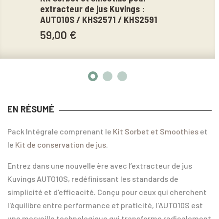
extracteur de jus Kuvings :
sous
AUTO10S / KHS2571 / KHS2591
39,
59,00 €
EN RÉSUMÉ
Pack Intégrale comprenant le
Kit Sorbet et Smoothies
et
le
Kit de conservation de jus
.
Entrez dans une nouvelle ère avec l’extracteur de jus
Kuvings AUTO10S, redéfinissant les standards de
simplicité et d'efficacité. Conçu pour ceux qui cherchent
l'équilibre entre performance et praticité, l'AUTO10S est
une merveille technologique qui transforme radicalement