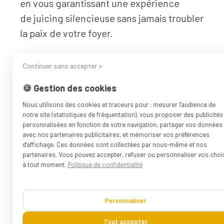
en
vous
garantissant une expérience
de
juicing
silencieuse
sans jamais troubler
la paix de votre foyer.
Continuer sans accepter >
Sécurité
&
technolog
🍪 Gestion des cookies
Nous utilisons des cookies et traceurs pour : mesurer l'audience de
La sécurité est au cœur de la conception
notre site (statistiques de fréquentation), vous proposer des publicités
personnalisées en fonction de votre navigation, partager vos données
de notre extracteur de jus. Notre
avec nos partenaires publicitaires, et mémoriser vos préférences
extracteur de jus ne s'active que lorsque
d'affichage. Ces données sont collectées par nous-même et nos
partenaires. Vous pouvez accepter, refuser ou personnaliser vos choi
son orifice est verrouillé en toute sécurité,
à tout moment.
Politique de confidentialité
garantissant une utilisation sans souci.
Tranquillité et efficacité sont les maîtres-
Personnaliser
mots de votre expérience
avec
Kuvings
.
Tout accepter