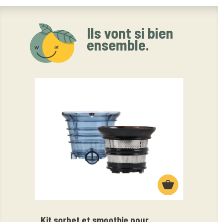
Ils vont si bien
ensemble.
Kit sorbet et smoothie pour
Gour