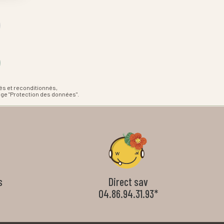
és et reconditionnés,
age "Protection des données".
s
Direct sav
04.86.94.31.93*