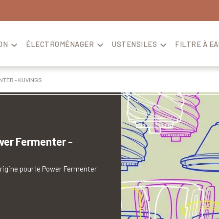
ON

ÉLECTROMÉNAGER

USTENSILES

FILTRE À EA
TER - KUVINGS
wer Fermenter -
rigine pour le Power Fermenter