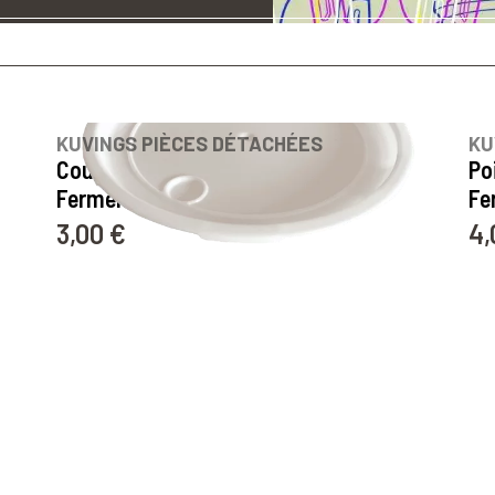
KUVINGS PIÈCES DÉTACHÉES
KU
Couvercle pour Power
Po
Fermenter
Fe
3,00 €
4,
Prix
Pri