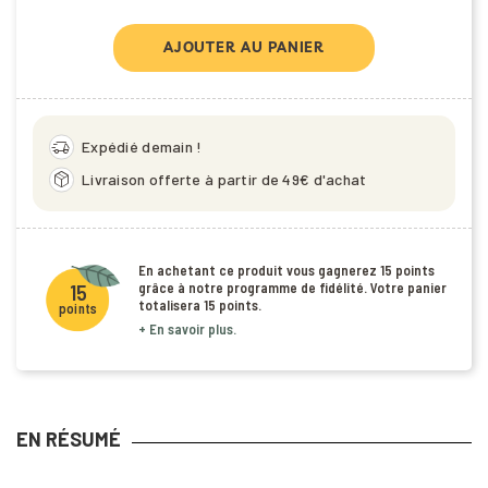
AJOUTER AU PANIER
delivery_truck_speed
Expédié demain !
package_2
Livraison offerte à partir de 49€ d'achat
En achetant ce produit vous gagnerez
15 points
grâce à notre programme de fidélité. Votre panier
15
totalisera
15 points
.
points
+ En savoir plus.
EN RÉSUMÉ