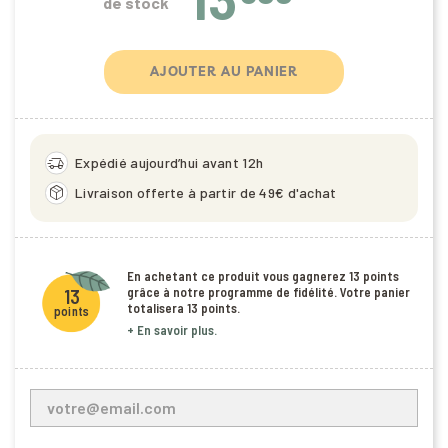
de stock
AJOUTER AU PANIER
delivery_truck_speed
Expédié aujourd’hui avant 12h
package_2
Livraison offerte à partir de 49€ d'achat
En achetant ce produit vous gagnerez
13 points
grâce à notre programme de fidélité. Votre panier
13
totalisera
13 points
.
points
+ En savoir plus.