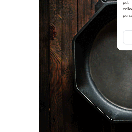
publi
coll
pers