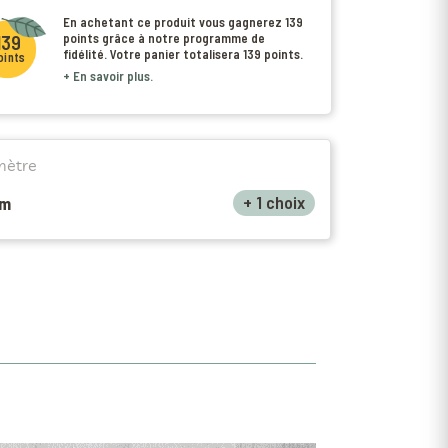
En achetant ce produit vous gagnerez
139
points
grâce à notre programme de
139
fidélité. Votre panier totalisera
139 points
.
oints
+ En savoir plus.
mètre
+ 1 choix
cm