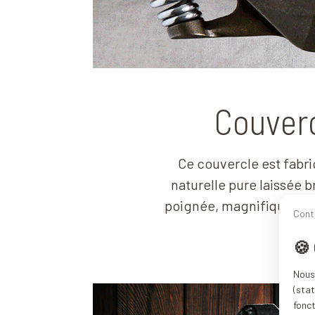
Couverc
Ce couvercle
est fabri
naturelle pure laissée b
poignée, magnifique. Des
Cont
🍪
Nous 
(stat
fonc