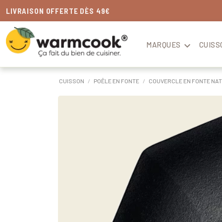
LIVRAISON
OFFERTE
DÈS 49€
MARQUES

CUISS
CUISSON
POÊLE EN FONTE
COUVERCLE EN FONTE NATU