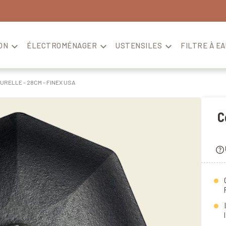
ON

ÉLECTROMÉNAGER

USTENSILES

FILTRE À EA
RELLE - 28CM - FINEX USA
C