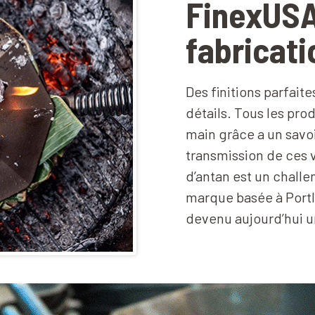
FinexUSA
fabricati
Des finitions parfait
détails. Tous les pro
main grâce a un savoi
transmission de ces 
d’antan est un challe
marque basée à Portl
devenu aujourd’hui un