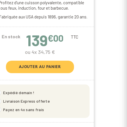
Profitez d’une cuisson polyvalente, compatible
tous feux, induction, four et barbecue.
Fabriquée aux USA depuis 1896, garantie 20 ans.
139
€00
En stock
TTC
ou 4x 34,75 €
AJOUTER AU PANIER
eed
Expédié demain !
olt
Livraison Express offerte
t
Payez en 4x sans frais