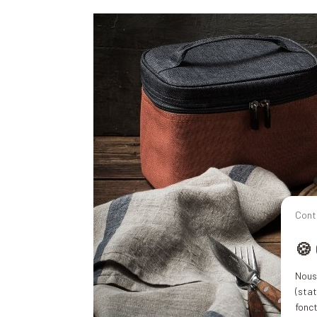
Cont
🍪
Nous 
(stat
fonc