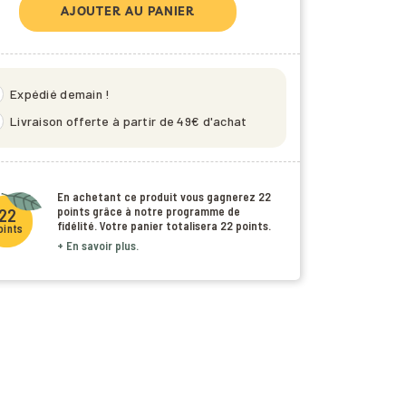
AJOUTER AU PANIER
eed
Expédié demain !
_2
Livraison offerte à partir de 49€ d'achat
En achetant ce produit vous gagnerez
22
points
grâce à notre programme de
22
fidélité. Votre panier totalisera
22 points
.
oints
+ En savoir plus.