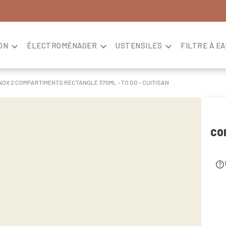
ON

ÉLECTROMÉNAGER

USTENSILES

FILTRE À EA
NOX 2 COMPARTIMENTS RECTANGLE 370ML - TO GO - CUITISAN
co