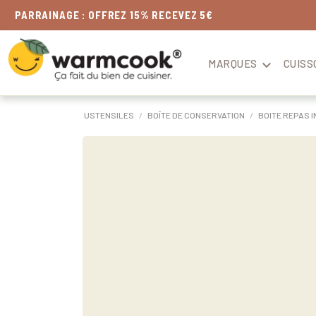
LIVRAISON
OFFERTE
DÈS 49€
MARQUES

CUISS
USTENSILES
BOÎTE DE CONSERVATION
BOITE REPAS I