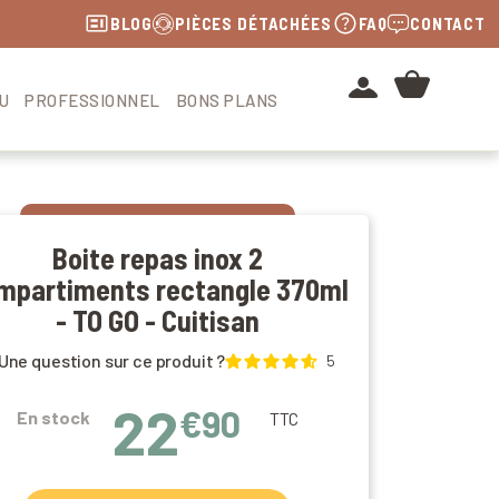
BLOG
PIÈCES DÉTACHÉES
FAQ
CONTACT
U
PROFESSIONNEL
BONS PLANS
Boite repas inox 2
mpartiments rectangle 370ml
- TO GO - Cuitisan
Une question sur ce produit ?
5
22
€90
En stock
TTC