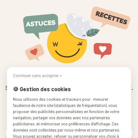
Ça fait du bien de cuisiner,
Continuer sans accepter >
surtout quand on est bien équipé.
🍪 Gestion des cookies
Nous utilisons des cookies et traceurs pour : mesurer
🎁 Recevez un code de -10% à l'inscription
l'audience de notre site (statistiques de fréquentation), vous
🍳 Nos conseils pour cuisiner simplement
proposer des publicités personnalisées en fonction de votre
📬 Nouveautés & offres en avant-première
navigation, partager vos données avec nos partenaires
publicitaires, et mémoriser vos préférences d'affichage. Ces
données sont collectées par nous-même et nos partenaires.
Vous pouvez accepter, refuser ou personnaliser vos choix à