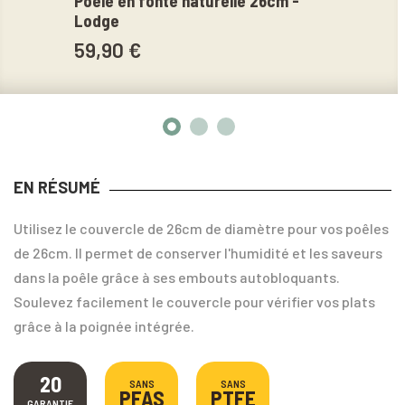
Poêle en fonte naturelle 26cm -
Poêl
Lodge
Buff
59,90 €
64,
EN RÉSUMÉ
Utilisez le couvercle de 26cm de diamètre pour vos poêles
de 26cm. Il permet de conserver l'humidité et les saveurs
dans la poêle grâce à ses embouts autobloquants.
Soulevez facilement le couvercle pour vérifier vos plats
grâce à la poignée intégrée.
20
SANS
SANS
PFAS
PTFE
GARANTIE