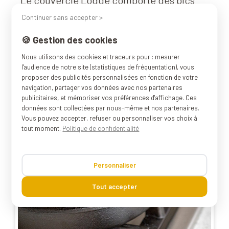
qui vont rediriger la vapeur condensée sur
Continuer sans accepter >
le couvercle. Elle va ainsi retomber sur
🍪 Gestion des cookies
vos préparations et éviter l'assèchement.
Nous utilisons des cookies et traceurs pour : mesurer
l'audience de notre site (statistiques de fréquentation), vous
proposer des publicités personnalisées en fonction de votre
navigation, partager vos données avec nos partenaires
publicitaires, et mémoriser vos préférences d'affichage. Ces
données sont collectées par nous-même et nos partenaires.
Vous pouvez accepter, refuser ou personnaliser vos choix à
tout moment.
Politique de confidentialité
Personnaliser
Tout accepter