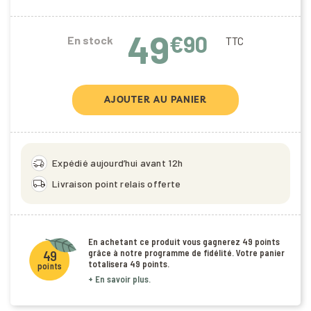
49
€90
En stock
TTC
AJOUTER AU PANIER
delivery_truck_speed
Expédié aujourd’hui avant 12h
local_shipping
Livraison point relais offerte
En achetant ce produit vous gagnerez
49 points
grâce à notre programme de fidélité. Votre panier
49
totalisera
49 points
.
points
+ En savoir plus.