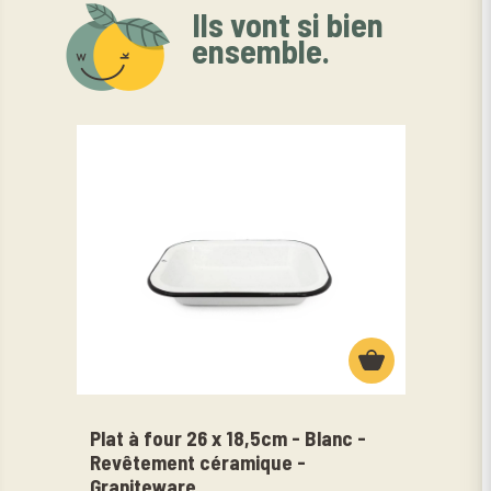
Ils vont si bien
ensemble.
Plat à four 26 x 18,5cm - Blanc -
Plaq
Revêtement céramique -
céra
Graniteware