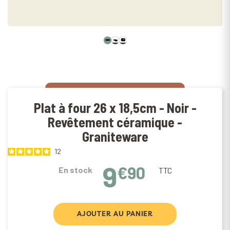
Plat à four 26 x 18,5cm - Noir -
Revêtement céramique -
Graniteware
12
9
€90
En stock
TTC
AJOUTER AU PANIER