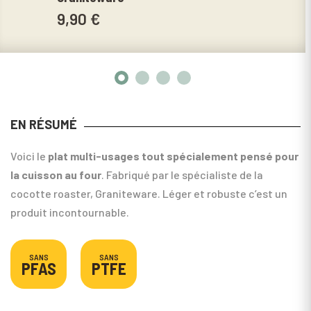
29,
9,90 €
EN RÉSUMÉ
Voici le
plat multi-usages tout spécialement pensé pour
la cuisson au four
. Fabriqué par le spécialiste de la
cocotte roaster, Graniteware. Léger et robuste c’est un
produit incontournable.
SANS
SANS
PFAS
PTFE