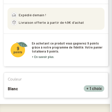
delivery_truck_speed
Expédié demain !
package_2
Livraison offerte à partir de 49€ d'achat
En achetant ce produit vous gagnerez
9 points
grâce à notre programme de fidélité. Votre panier
9
totalisera
9 points
.
points
+ En savoir plus.
Couleur
+ 1 choix
Blanc