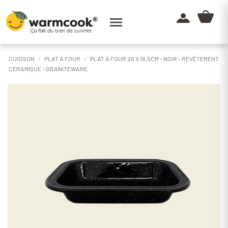

CUISSON
PLAT À FOUR
PLAT À FOUR 26 X 18,5CM - NOIR - REVÊTEMENT
CÉRAMIQUE - GRANITEWARE