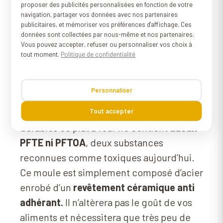
proposer des publicités personnalisées en fonction de votre
navigation, partager vos données avec nos partenaires
publicitaires, et mémoriser vos préférences d'affichage. Ces
données sont collectées par nous-même et nos partenaires.
Vous pouvez accepter, refuser ou personnaliser vos choix à
Céramique sans
tout moment.
Politique de confidentialité
PTFE ni PFOA.
Personnaliser
Fabriqué à partir de matériaux sains et
Tout accepter
durables ce plat à four ne contient
aucun
PFTE ni PFTOA
, deux substances
reconnues comme toxiques aujourd’hui.
Ce moule est simplement composé d’acier
enrobé d’un
revêtement céramique anti
adhérant.
Il n’altèrera pas le goût de vos
aliments et nécessitera que très peu de