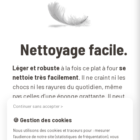
Nettoyage facile.
Léger et robuste
à la fois ce plat à four
se
nettoie très facilement
. Il ne craint ni les
chocs ni les rayures du quotidien, même
pas celles d’une éponge grattante. Il peut
tout à fait être nettoyé au lave-vaisselle.
Continuer sans accepter >
🍪 Gestion des cookies
Nous utilisons des cookies et traceurs pour : mesurer
l'audience de notre site (statistiques de fréquentation), vous