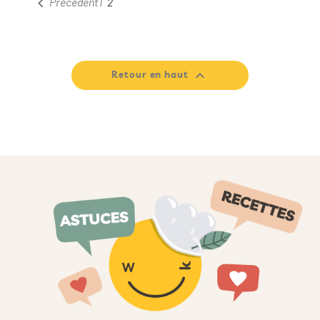

1
2
Précédent

Retour en haut