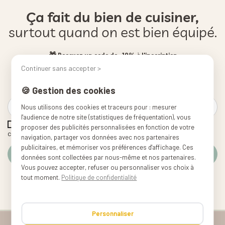
Ça fait du bien de cuisiner,
surtout quand on est bien équipé.
🎁 Recevez un code de -10% à l'inscription
🍳 Nos conseils pour cuisiner simplement
Continuer sans accepter >
📬 Nouveautés & offres en avant-première
🍪 Gestion des cookies
Nous utilisons des cookies et traceurs pour : mesurer
l'audience de notre site (statistiques de fréquentation), vous
J'accepte les conditions générales et la politique de
proposer des publicités personnalisées en fonction de votre
confidentialité
navigation, partager vos données avec nos partenaires
publicitaires, et mémoriser vos préférences d'affichage. Ces
données sont collectées par nous-même et nos partenaires.
Vous pouvez accepter, refuser ou personnaliser vos choix à
tout moment.
Politique de confidentialité
*10% de réduction dès 49€ d'achats, valable pendant 2 jours, hors pièces
détachées et produits déclassés et reconditionnés,
Pour en savoir plus sur la gestion de vos données personnelles et pour
exercer vos droits, reportez-vous à la page "Protection des données".
Personnaliser