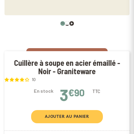
Cuillère à soupe en acier émaillé -
Noir - Graniteware
10
3
€90
En stock
TTC
AJOUTER AU PANIER