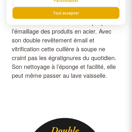
Personnaliser
Les produits Graniteware sont depuis
1871 reconnus pour la qualité de leur
Tout accepter
fabrication. Un savoir faire unique pour
l’émaillage des produits en acier. Avec
son double revêtement émail et
vitrification cette cuillère à soupe ne
craint pas les égratignures du quotidien.
Son nettoyage à l’éponge et facilité, elle
peut même passer au lave vaisselle
.