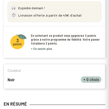
delivery_truck_speed
Expédié demain !
package_2
Livraison offerte à partir de 49€ d'achat
En achetant ce produit vous gagnerez
3 points
grâce à notre programme de fidélité. Votre panier
3
totalisera
3 points
.
points
+ En savoir plus.
Couleur
+ 0 choix
Noir
EN RÉSUMÉ