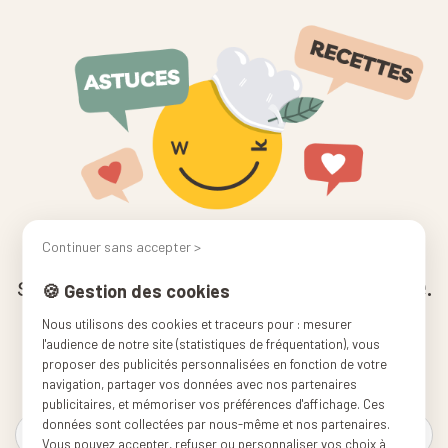
Ça fait du bien de cuisiner,
Continuer sans accepter >
surtout quand on est bien équipé.
🍪 Gestion des cookies
Nous utilisons des cookies et traceurs pour : mesurer
🎁 Recevez un code de -10% à l'inscription
l'audience de notre site (statistiques de fréquentation), vous
🍳 Nos conseils pour cuisiner simplement
proposer des publicités personnalisées en fonction de votre
📬 Nouveautés & offres en avant-première
navigation, partager vos données avec nos partenaires
publicitaires, et mémoriser vos préférences d'affichage. Ces
données sont collectées par nous-même et nos partenaires.
Vous pouvez accepter, refuser ou personnaliser vos choix à