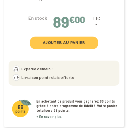
89
€00
En stock
TTC
AJOUTER AU PANIER
delivery_truck_speed
Expédié demain !
local_shipping
Livraison point relais offerte
En achetant ce produit vous gagnerez
89 points
grâce à notre programme de fidélité. Votre panier
89
totalisera
89 points
.
points
+ En savoir plus.