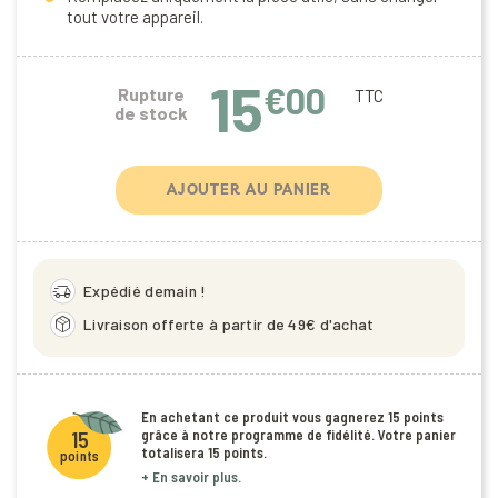
tout votre appareil.
15
€00
Rupture
TTC
de stock
AJOUTER AU PANIER
delivery_truck_speed
Expédié demain !
package_2
Livraison offerte à partir de 49€ d'achat
En achetant ce produit vous gagnerez
15 points
grâce à notre programme de fidélité. Votre panier
15
totalisera
15 points
.
points
+ En savoir plus.