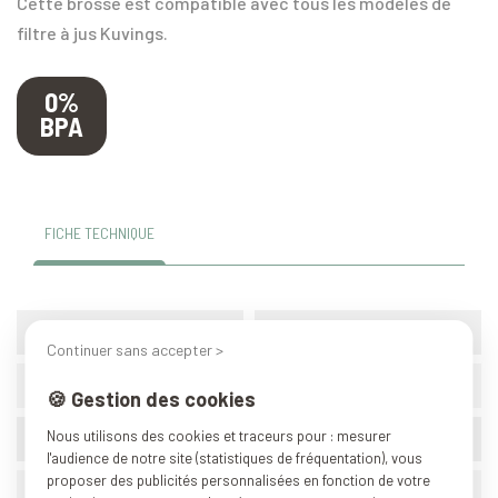
Cette brosse est compatible avec tous les modèles de
filtre à jus Kuvings.
0%
BPA
FICHE TECHNIQUE
Marque
Kuvings Pièces détachées
Continuer sans accepter >
Référence
A18
🍪 Gestion des cookies
Nous utilisons des cookies et traceurs pour : mesurer
BPA
0%
l'audience de notre site (statistiques de fréquentation), vous
proposer des publicités personnalisées en fonction de votre
Origine
Corée du sud