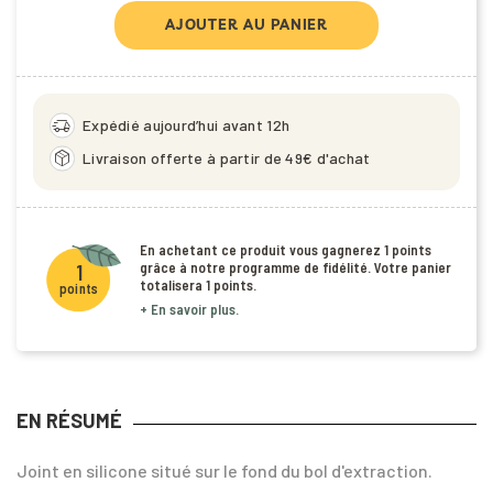
AJOUTER AU PANIER
delivery_truck_speed
Expédié aujourd’hui avant 12h
package_2
Livraison offerte à partir de 49€ d'achat
En achetant ce produit vous gagnerez
1 points
grâce à notre programme de fidélité. Votre panier
1
totalisera
1 points
.
points
+ En savoir plus.
EN RÉSUMÉ
Joint en silicone situé sur le fond du bol d'extraction.