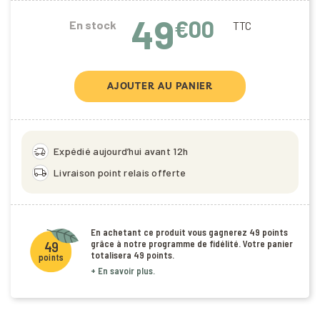
49
€00
En stock
TTC
AJOUTER AU PANIER
delivery_truck_speed
Expédié aujourd’hui avant 12h
local_shipping
Livraison point relais offerte
En achetant ce produit vous gagnerez
49 points
grâce à notre programme de fidélité. Votre panier
49
totalisera
49 points
.
points
+ En savoir plus.