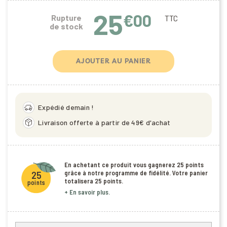
25
€00
Rupture
TTC
de stock
AJOUTER AU PANIER
delivery_truck_speed
Expédié demain !
package_2
Livraison offerte à partir de 49€ d'achat
En achetant ce produit vous gagnerez
25 points
grâce à notre programme de fidélité. Votre panier
25
totalisera
25 points
.
points
+ En savoir plus.