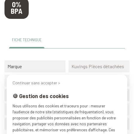
0%
BPA
FICHE TECHNIQUE
Marque
Kuvings Pièces détachées
Référence
A821
Continuer sans accepter >
BPA
0%
🍪 Gestion des cookies
Nous utilisons des cookies et traceurs pour : mesurer
Origine
Corée du sud
l'audience de notre site (statistiques de fréquentation), vous
proposer des publicités personnalisées en fonction de votre
Poids (conditionnement)
0.150 kg
navigation, partager vos données avec nos partenaires
publicitaires, et mémoriser vos préférences d'affichage. Ces